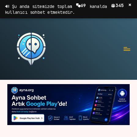
×
69
345
Şu anda sitemizde toplam
kanalda
kullanıcı sohbet etmektedir.
A
Sohbet,
Chat,
Y
Sohbet
N
Odaları
A