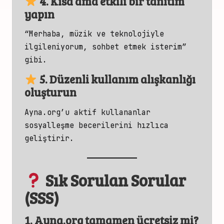
4. Kısa ama etkili bir tanıtım
yapın
“Merhaba, müzik ve teknolojiyle
ilgileniyorum, sohbet etmek isterim”
gibi.
5. Düzenli kullanım alışkanlığı
oluşturun
Ayna.org’u aktif kullananlar
sosyalleşme becerilerini hızlıca
geliştirir.
Sık Sorulan Sorular
(SSS)
1. Ayna.org tamamen ücretsiz mi?