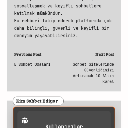
sosyalleşmek ve keyifli sohbetlere
katılmak mümkündür.
Bu rehberi takip ederek platformda çok
daha bilinçli,
güvenli ve keyifli bir
deneyim yaşayabilirsiniz.
Post
Previous Post
Next Post
navigation
E Sohbet Odaları
Sohbet Sitelerinde
Güvenliğinizi
Artıracak 10 Altın
Kural
Kim Sohbet Ediyor
Kullanıcılar