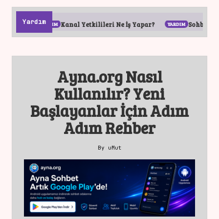
Yardım
Kanal Yetkilileri Ne İş Yapar?
Sohbet Odaları Nasıl Ku
Ayna.org Nasıl
Kullanılır? Yeni
Başlayanlar İçin Adım
Adım Rehber
By
uMut
Posted
by