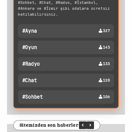
#Sohbet, #Chat, #Radyo, #İstanbul,
#Ankara ve #İzmir gibi odalara ücretsiz
katılabilirsiniz.
#ayna
327
#oyun
143
#radyo
133
#chat
120
#sohbet
106
Sitemizden son haberler