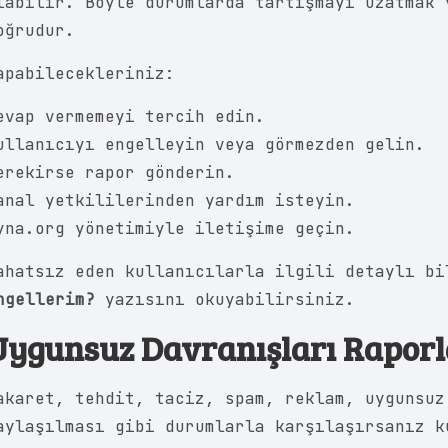
labilir. Böyle durumlarda tartışmayı uzatmak 
oğrudur.
apabilecekleriniz:
evap vermemeyi tercih edin.
ullanıcıyı engelleyin veya görmezden gelin.
erekirse rapor gönderin.
anal yetkililerinden yardım isteyin.
yna.org yönetimiyle iletişime geçin.
ahatsız eden kullanıcılarla ilgili detaylı b
ngellerim?
yazısını okuyabilirsiniz.
Uygunsuz Davranışları Raporl
akaret, tehdit, taciz, spam, reklam, uygunsuz
aylaşılması gibi durumlarla karşılaşırsanız k