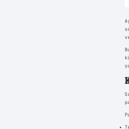
A
s
v
B
k
y
K
S
p
P
T