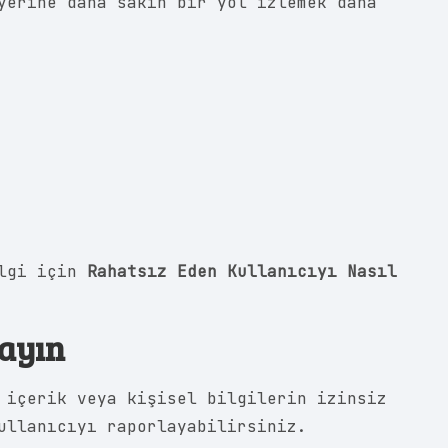
yerine daha sakin bir yol izlemek daha
ilgi için
Rahatsız Eden Kullanıcıyı Nasıl
ayın
 içerik veya kişisel bilgilerin izinsiz
ullanıcıyı raporlayabilirsiniz.