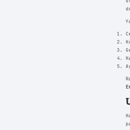
o
d
Y
C
K
G
K
A
R
E
H
p