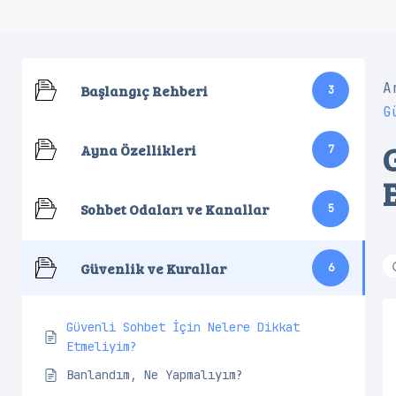
A
Başlangıç Rehberi
3
G
Ayna Özellikleri
7
Sohbet Odaları ve Kanallar
5
Güvenlik ve Kurallar
6
Güvenli Sohbet İçin Nelere Dikkat
Etmeliyim?
Banlandım, Ne Yapmalıyım?