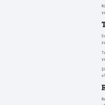
N
y
S
z
T
y
Ş
o
B