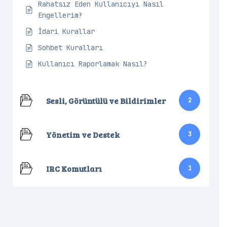
Rahatsız Eden Kullanıcıyı Nasıl
Engellerim?
İdari Kurallar
Sohbet Kuralları
Kullanıcı Raporlamak Nasıl?
Sesli, Görüntülü ve Bildirimler
2
Yönetim ve Destek
3
IRC Komutları
1