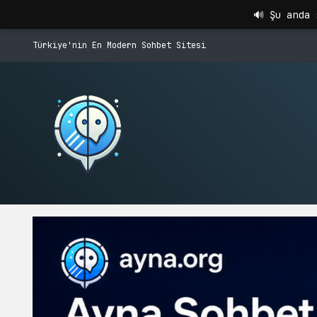
Şu anda
Türkiye'nin En Modern Sohbet Sitesi
A
Sohbet,
Chat,
Y
Sohbet
N
Odaları
A