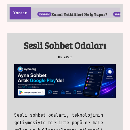
Yardım
lür?
Kanal Yetkilileri Ne İş Yapar?
Sohbet Odaları
Sesli Sohbet Odaları
By
uMut
Posted
by
Sesli sohbet odaları, teknolojinin
gelişmesiyle birlikte popüler hale