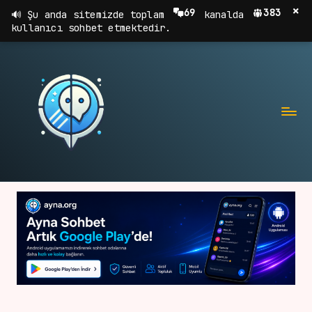
×
69
383
Şu anda sitemizde toplam
kanalda
kullanıcı sohbet etmektedir.
A
Sohbet,
Chat,
Y
Sohbet
N
Odaları
A