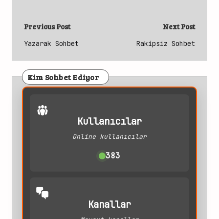
Post
Previous Post
Next Post
navigation
Yazarak Sohbet
Rakipsiz Sohbet
Kim Sohbet Ediyor
Kullanıcılar
Online kullanıcılar
383
Kanallar