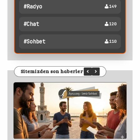
#radyo
149
#chat
120
#sohbet
110
Sitemizden son haberler