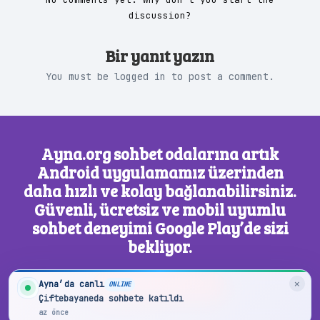
discussion?
Bir yanıt yazın
You must be
logged in
to post a comment.
Ayna.org sohbet odalarına artık
Android uygulamamız üzerinden
daha hızlı ve kolay bağlanabilirsiniz.
Güvenli, ücretsiz ve mobil uyumlu
sohbet deneyimi Google Play’de sizi
bekliyor.
×
Ayna’da canlı
ONLINE
Google Play’den İndir
Çiftebayaneda sohbete katıldı
az önce