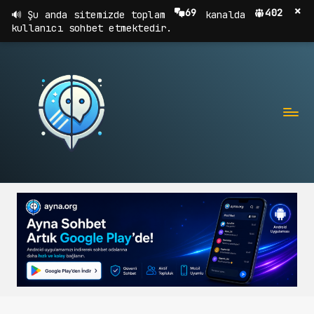
×
69
402
Şu anda sitemizde toplam
kanalda
kullanıcı sohbet etmektedir.
A
Sohbet,
Chat,
Y
Sohbet
N
Odaları
A