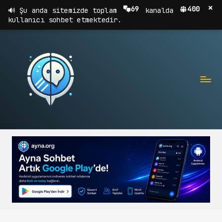
×
69
400
Şu anda sitemizde toplam
kanalda
kullanıcı sohbet etmektedir.
A
Sohbet,
Chat,
Y
Sohbet
N
Odaları
A