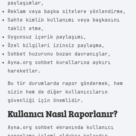
paylaşımlar,
Reklam veya başka sitelere yönlendirme,
Sahte kimlik kullanımı veya başkasını
taklit etme,
Uygunsuz içerik paylaşımı,
Özel bilgileri izinsiz paylaşma,
Sohbet huzurunu bozan davranışlar,
Ayna.org sohbet kurallarına aykırı
hareketler.
Bu tür durumlarda rapor göndermek, hem
sizin hem de diğer kullanıcıların
güvenliği için önemlidir.
Kullanıcı Nasıl Raporlanır?
Ayna.org sohbet ekranında kullanıcı
raporlama işlemi oldukça kolaydır.