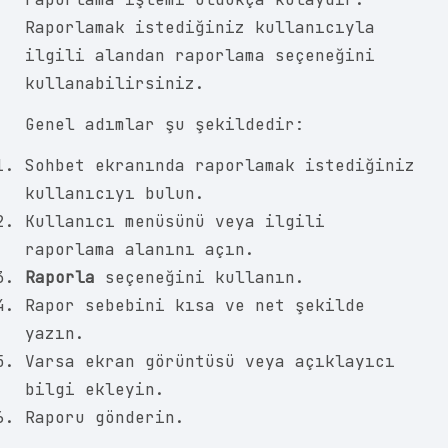
Raporlamak istediğiniz kullanıcıyla
ilgili alandan raporlama seçeneğini
kullanabilirsiniz.
Genel adımlar şu şekildedir:
Sohbet ekranında raporlamak istediğiniz
kullanıcıyı bulun.
Kullanıcı menüsünü veya ilgili
raporlama alanını açın.
Raporla
seçeneğini kullanın.
Rapor sebebini kısa ve net şekilde
yazın.
Varsa ekran görüntüsü veya açıklayıcı
bilgi ekleyin.
Raporu gönderin.