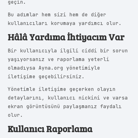
geçin.
Bu adımlar hem sizi hem de diğer
kullanıcıları korumaya yardımcı olur.
Hâlâ Yardıma İhtiyacım Var
Bir kullanıcıyla ilgili ciddi bir sorun
yaşıyorsanız ve raporlama yeterli
olmadıysa Ayna.org yönetimiyle
iletişime geçebilirsiniz.
Yönetimle iletişime geçerken olayın
detaylarını, kullanıcı nickini ve varsa
ekran görüntüsünü paylaşmanız faydalı
olur.
Kullanıcı Raporlama