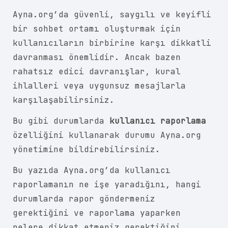
Ayna.org’da güvenli, saygılı ve keyifli
bir
sohbet
ortamı oluşturmak için
kullanıcıların birbirine karşı dikkatli
davranması önemlidir. Ancak bazen
rahatsız edici davranışlar, kural
ihlalleri veya uygunsuz mesajlarla
karşılaşabilirsiniz.
Bu gibi durumlarda
kullanıcı raporlama
özelliğini kullanarak durumu Ayna.org
yönetimine bildirebilirsiniz.
Bu yazıda Ayna.org’da kullanıcı
raporlamanın ne işe yaradığını, hangi
durumlarda rapor göndermeniz
gerektiğini ve raporlama yaparken
nelere dikkat etmeniz gerektiğini