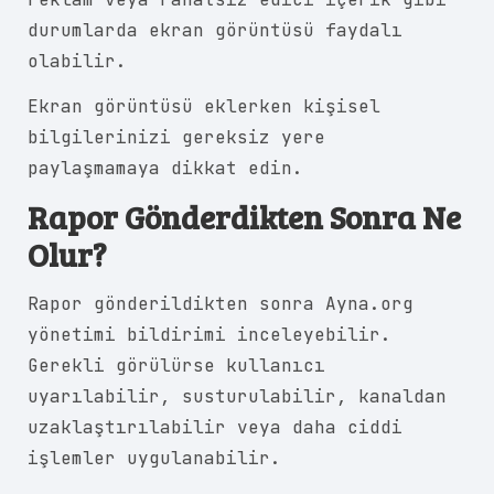
durumlarda ekran görüntüsü faydalı
olabilir.
Ekran görüntüsü eklerken kişisel
bilgilerinizi gereksiz yere
paylaşmamaya dikkat edin.
Rapor Gönderdikten Sonra Ne
Olur?
Rapor gönderildikten sonra Ayna.org
yönetimi bildirimi inceleyebilir.
Gerekli görülürse kullanıcı
uyarılabilir, susturulabilir, kanaldan
uzaklaştırılabilir veya daha ciddi
işlemler uygulanabilir.