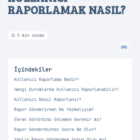
RAPORLAMAK NASIL?
5 min okuma
İçindekiler
Kullanıcı Raporlama Nedir?
Hangi Durumlarda Kullanıcı Raporlanabilir?
Kullanıcı Nasıl Raporlanır?
Rapor Gönderirken Ne Yazmalıyım?
Ekran Görüntüsü Eklemek Gerekir mi?
Rapor Gönderdikten Sonra Ne Olur?
Yanlış Rapor Göndermek Sorun Olur mu?