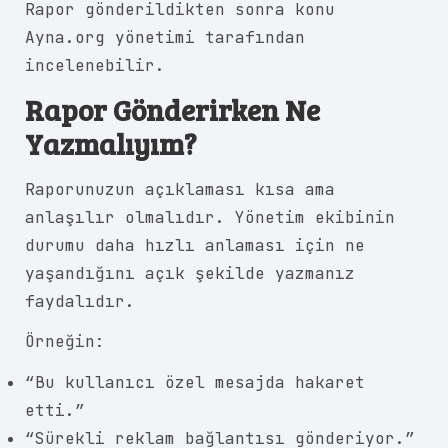
Rapor gönderildikten sonra konu
Ayna.org yönetimi tarafından
incelenebilir.
Rapor Gönderirken Ne
Yazmalıyım?
Raporunuzun açıklaması kısa ama
anlaşılır olmalıdır. Yönetim ekibinin
durumu daha hızlı anlaması için ne
yaşandığını açık şekilde yazmanız
faydalıdır.
Örneğin:
“Bu kullanıcı özel mesajda hakaret
etti.”
“Sürekli reklam bağlantısı gönderiyor.”