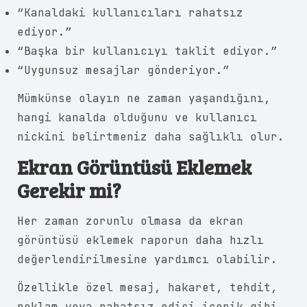
“Kanaldaki kullanıcıları rahatsız
ediyor.”
“Başka bir kullanıcıyı taklit ediyor.”
“Uygunsuz mesajlar gönderiyor.”
Mümkünse olayın ne zaman yaşandığını,
hangi kanalda olduğunu ve kullanıcı
nickini belirtmeniz daha sağlıklı olur.
Ekran Görüntüsü Eklemek
Gerekir mi?
Her zaman zorunlu olmasa da ekran
görüntüsü eklemek raporun daha hızlı
değerlendirilmesine yardımcı olabilir.
Özellikle özel mesaj, hakaret, tehdit,
reklam veya rahatsız edici içerik gibi