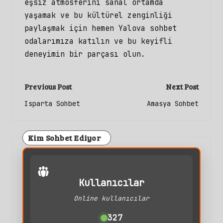
eşsiz atmosferini sanal ortamda
yaşamak ve bu kültürel zenginliği
paylaşmak için hemen Yalova sohbet
odalarımıza katılın ve bu keyifli
deneyimin bir parçası olun.
Post
Previous Post
Next Post
navigation
Isparta Sohbet
Amasya Sohbet
Kim Sohbet Ediyor
Kullanıcılar
Online kullanıcılar
327