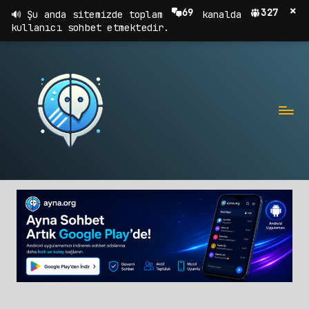
×
69
327
Şu anda sitemizde toplam
kanalda
kullanıcı sohbet etmektedir.
A
Sohbet,
Chat,
Y
Sohbet
N
Odaları
A