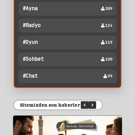
#ayna
309
#radyo
124
#oyun
119
#sohbet
100
#chat
99
Sitemizden son haberler