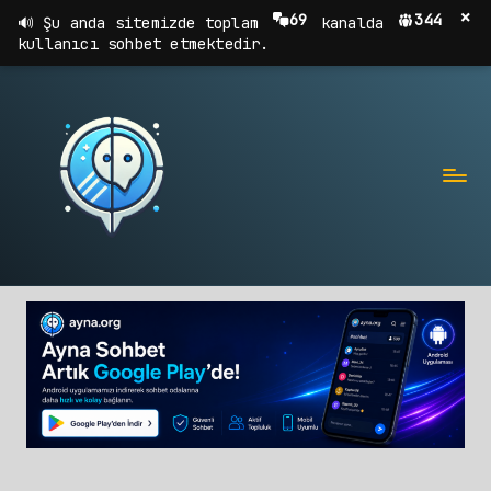
×
69
344
Şu anda sitemizde toplam
kanalda
kullanıcı sohbet etmektedir.
A
Sohbet,
Chat,
Y
Sohbet
N
Odaları
A