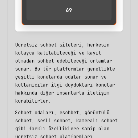
69
Ücretsiz sohbet siteleri, herkesin
kolayca katılabileceği ve kayıt
olmadan sohbet edebileceği ortamlar
sunar. Bu tür platformlar genellikle
çeşitli konularda odalar sunar ve
kullanıcılar ilgi duydukları konular
hakkında diğer insanlarla iletişim
kurabilirler.
Sohbet odaları, esohbet, görüntülü
sohbet, sesli sohbet,
kameralı sohbet
gibi farklı özelliklere sahip olan
ücretsiz sohbet
platformları,