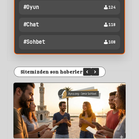
#oyun
124
#chat
118
#sohbet
108
Sitemizden son haberler