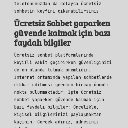
telefonunuzdan da kolayca ücretsiz
sohbetin keyfini çıkarabilirsiniz.
Ücretsiz Sohbet yaparken
güvende kalmak için bazı
faydalı bilgiler
Ücretsiz sohbet platformlarında
keyifli vakit geçirirken güvenliğinizi
de ön planda tutmak önemlidir.
İnternet ortamında yapılan sohbetlerde
dikkat edilmesi gereken birkaç önemli
nokta bulunmaktadır. İşte ücretsiz
sohbet yaparken güvende kalmak için
bazı faydalı bilgiler: Öncelikle,
kişisel bilgilerinizi paylaşmaktan
kaçının. Gerçek adınız, adresiniz,