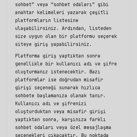
sohbet” veya “sohbet odaları” gibi
anahtar kelimeleri yazarak çeşitli
platformların listesine
ulaşabilirsiniz. Ardından, listeden
size uygun olan bir platformu seçerek
siteye giriş yapabilirsiniz.
Platforma giriş yaptıktan sonra
genellikle bir kullanıcı adı ve şifre
oluşturmanız istenecektir. Bazı
platformlar ise doğrudan misafir
girişi seçeneği sunarak hızlıca
sohbete başlamanıza olanak tanır.
Kullanıcı adı ve şifrenizi
oluşturduktan veya misafir girişi
yaptıktan sonra, karşınıza farklı
sohbet odaları
veya özel mesajlaşma
seçenekleri çıkacaktır. Bu noktada