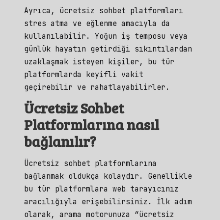
Ayrıca,
ücretsiz sohbet
platformları
stres atma ve eğlenme amacıyla da
kullanılabilir. Yoğun iş temposu veya
günlük hayatın getirdiği sıkıntılardan
uzaklaşmak isteyen kişiler, bu tür
platformlarda keyifli vakit
geçirebilir ve rahatlayabilirler.
Ücretsiz Sohbet
Platformlarına nasıl
bağlanılır?
Ücretsiz sohbet platformlarına
bağlanmak oldukça kolaydır. Genellikle
bu tür platformlara web tarayıcınız
aracılığıyla erişebilirsiniz. İlk adım
olarak, arama motorunuza “ücretsiz