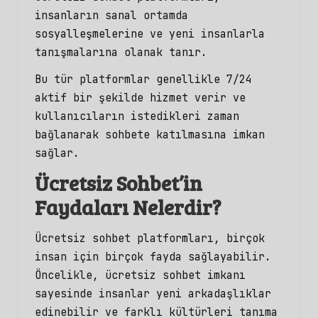
insanların sanal ortamda
sosyalleşmelerine ve yeni insanlarla
tanışmalarına olanak tanır.
Bu tür platformlar genellikle 7/24
aktif bir şekilde hizmet verir ve
kullanıcıların istedikleri zaman
bağlanarak sohbete katılmasına imkan
sağlar.
Ücretsiz Sohbet’in
Faydaları Nelerdir?
Ücretsiz sohbet platformları, birçok
insan için birçok fayda sağlayabilir.
Öncelikle,
ücretsiz sohbet
imkanı
sayesinde insanlar yeni arkadaşlıklar
edinebilir ve farklı kültürleri tanıma