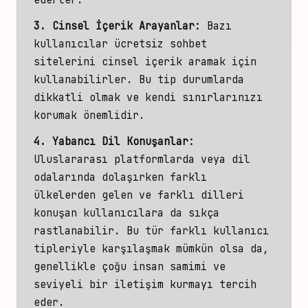
3. Cinsel İçerik Arayanlar:
Bazı
kullanıcılar ücretsiz
sohbet
sitelerini cinsel içerik aramak iç
in
kullanabilirler. Bu tip durumlarda
dikkatli olmak ve kendi sınırlarınızı
korumak önemlidir.
4. Yabancı Dil Konuşanlar:
Uluslararası platformlarda veya dil
odalarında dolaşırken farklı
ülkelerden gelen ve farklı dilleri
konuşan kullanıcılara da sıkça
rastlanabilir. Bu tür farklı kullanıcı
tipleriyle karşılaşmak mümkün olsa da,
genellikle çoğu insan samimi ve
seviyeli bir iletişim kurmayı tercih
eder.