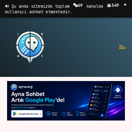
×
69
349
Şu anda sitemizde toplam
kanalda
kullanıcı sohbet etmektedir.
A
Sohbet,
Chat,
Y
Sohbet
N
Odaları
A