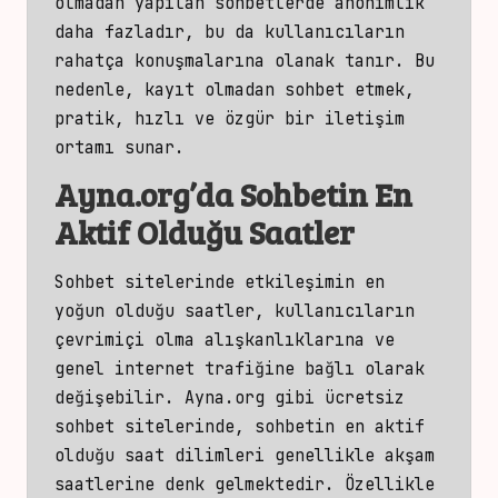
olmadan yapılan sohbetlerde anonimlik
daha fazladır, bu da kullanıcıların
rahatça konuşmalarına olanak tanır. Bu
nedenle, kayıt olmadan sohbet etmek,
pratik, hızlı ve özgür bir iletişim
ortamı sunar.
Ayna.org’da Sohbetin En
Aktif Olduğu Saatler
Sohbet sitelerinde etkileşimin en
yoğun olduğu saatler, kullanıcıların
çevrimiçi olma alışkanlıklarına ve
genel internet trafiğine bağlı olarak
değişebilir. Ayna.org gibi ücretsiz
sohbet sitelerinde, sohbetin en aktif
olduğu saat dilimleri genellikle akşam
saatlerine denk gelmektedir. Özellikle