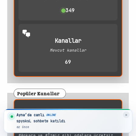
349
Kanallar
Mevcut kanallar
69
Popüler Kanallar
Ayna.org’da şu anda aktif sohbet
×
Ayna’da canlı
ONLINE
odalarını, canlı kullanıcı sayılarını ve
spysksL sohbete katıldı
popüler kanalları görebilirsiniz. #Ayna,
az önce
#Sohbet, #Chat, #Radyo, #İstanbul,
#Ankara ve #İzmir gibi odalara ücretsiz