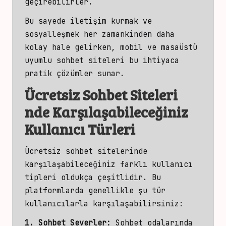
geçirebilirler.
Bu sayede iletişim kurmak ve
sosyalleşmek her zamankinden daha
kolay hale gelirken, mobil ve masaüstü
uyumlu sohbet siteleri bu ihtiyaca
pratik çözümler sunar.
Ücretsiz Sohbet Siteleri
nde Karşılaşabileceğiniz
Kullanıcı Türleri
Ücretsiz sohbet sitelerinde
karşılaşabileceğiniz farklı kullanıcı
tipleri oldukça çeşitlidir. Bu
platformlarda genellikle şu tür
kullanıcılarla karşılaşabilirsiniz:
1. Sohbet Severler:
Sohbet odalarında