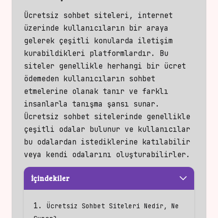
Ücretsiz sohbet siteleri
, internet
üzerinde kullanıcıların bir araya
gelerek çeşitli konularda iletişim
kurabildikleri platformlardır. Bu
siteler genellikle herhangi bir ücret
ödemeden kullanıcıların sohbet
etmelerine olanak tanır ve farklı
insanlarla tanışma şansı sunar.
Ücretsiz sohbet sitelerinde genellikle
çeşitli odalar bulunur ve kullanıcılar
bu odalardan istediklerine katılabilir
veya kendi odalarını oluşturabilirler.
İçindekiler
Ücretsiz Sohbet Siteleri Nedir, Ne