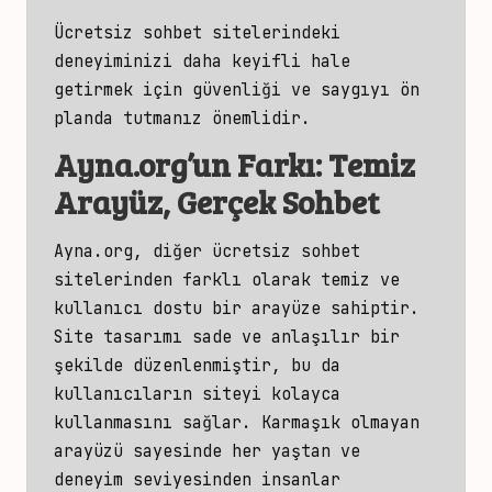
Ücretsiz sohbet sitelerindeki
deneyiminizi daha keyifli hale
getirmek için güvenliği ve saygıyı ön
planda tutmanız önemlidir.
Ayna.org’un Farkı: Temiz
Arayüz, Gerçek Sohbet
Ayna.org, diğer ücretsiz sohbet
sitelerinden farklı olarak temiz ve
kullanıcı dostu bir arayüze sahiptir.
Site tasarımı sade ve anlaşılır bir
şekilde düzenlenmiştir, bu da
kullanıcıların siteyi kolayca
kullanmasını sağlar. Karmaşık olmayan
arayüzü sayesinde her yaştan ve
deneyim seviyesinden insanlar