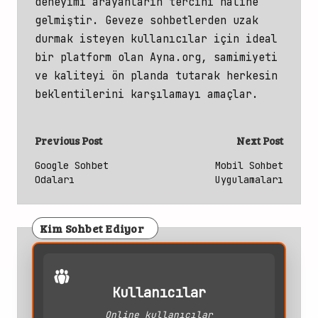
deneyimi arayanların tercihi haline
gelmiştir. Geveze
sohbetlerden uzak
durmak isteyen kullanıcılar iç
in ideal
bir platform olan Ayna.org, samimiyeti
ve kaliteyi ön planda tutarak herkesin
beklentilerini karşılamayı amaçlar.
Post
Previous Post
Next Post
navigation
Google Sohbet
Mobil Sohbet
Odaları
Uygulamaları
Kim Sohbet Ediyor
Kullanıcılar
Online kullanıcılar