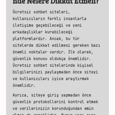
nde Nelere Dikkat Etmeli?
Ücretsiz sohbet siteleri,
kullanıcıların farklı insanlarla
iletişime geçebileceği ve yeni
arkadaşlıklar kurabileceği
platformlardır. Ancak, bu tür
sitelerde dikkat edilmesi gereken bazı
önemli noktalar vardır. İlk olarak,
güvenlik konusu oldukça önemlidir.
Ücretsiz sohbet sitelerinde kişisel
bilgilerinizi paylaşmadan önce siteyi
ve kullanıcıları iyice araştırmak
önemlidir.
Ayrıca, siteye giriş yapmadan önce
güvenlik protokollerini kontrol etmek
ve verilerinizin korunduğundan emin