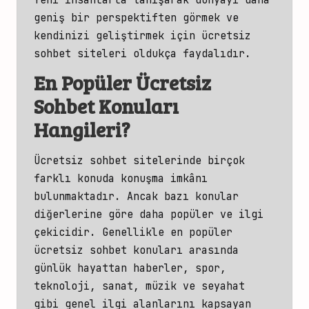
geniş bir perspektiften görmek ve
kendinizi geliştirmek için ücretsiz
sohbet siteleri oldukça faydalıdır.
En Popüler Ücretsiz
Sohbet Konuları
Hangileri?
Ücretsiz sohbet sitelerinde birçok
farklı konuda konuşma imkânı
bulunmaktadır. Ancak bazı konular
diğerlerine göre daha popüler ve ilgi
çekicidir. Genellikle en popüler
ücretsiz sohbet konuları arasında
günlük hayattan haberler, spor,
teknoloji, sanat, müzik ve seyahat
gibi genel ilgi alanlarını kapsayan