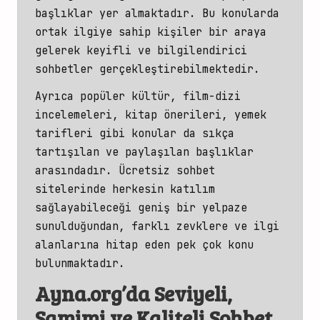
başlıklar yer almaktadır. Bu konularda
ortak ilgiye sahip kişiler bir araya
gelerek keyifli ve bilgilendirici
sohbetler gerçekleştirebilmektedir.
Ayrıca popüler kültür, film-dizi
incelemeleri, kitap önerileri, yemek
tarifleri gibi konular da sıkça
tartışılan ve paylaşılan başlıklar
arasındadır. Ücretsiz sohbet
sitelerinde herkesin katılım
sağlayabileceği geniş bir yelpaze
sunulduğundan, farklı zevklere ve ilgi
alanlarına hitap eden pek çok konu
bulunmaktadır.
Ayna.org’da Seviyeli,
Samimi ve Kaliteli Sohbet