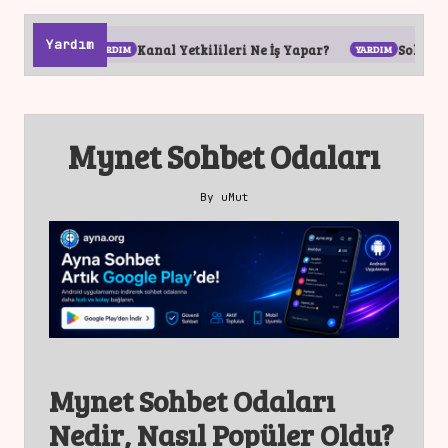
Yardım
Kanal Yetkilileri Ne İş Yapar?
Sohbet Odaları Nasıl Kull
Mynet Sohbet Odaları
By
uMut
Posted
by
Mynet Sohbet Odaları
Nedir, Nasıl Popüler Oldu?