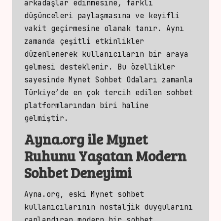
arkadaşlar edinmesine, farklı
düşünceleri paylaşmasına ve keyifli
vakit geçirmesine olanak tanır. Aynı
zamanda çeşitli etkinlikler
düzenlenerek kullanıcıların bir araya
gelmesi desteklenir. Bu özellikler
sayesinde Mynet Sohbet Odaları zamanla
Türkiye’de en çok tercih edilen sohbet
platformlarından biri haline
gelmiştir.
Ayna.org ile Mynet
Ruhunu Yaşatan Modern
Sohbet Deneyimi
Ayna.org,
eski Mynet sohbet
kullanıcılarının nostaljik duygularını
canlandıran modern bir sohbet