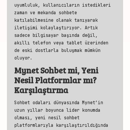
uyumluluk, kullanıcıların istedikleri
zaman ve mekanda sohbete
katılabilmesine olanak tanıyarak
iletişimi kolaylaştırıyor. Artık
sadece bilgisayar başında değil,
akıllı telefon veya tablet üzerinden
de eski dostlarla buluşmak mümkün
oluyor.
Mynet Sohbet mi, Yeni
Nesil Platformlar mı?
Karşılaştırma
Sohbet odaları dünyasında Mynet’in
uzun yıllar boyunca lider konumda
olması, yeni nesil sohbet
platformlarıyla karşılaştırıldığında