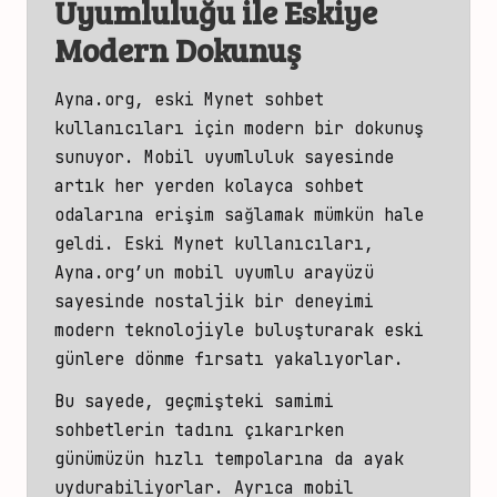
Uyumluluğu ile Eskiye
Modern Dokunuş
Ayna.org, eski Mynet
sohbet
kullanıcıları için modern bir
dokunuş
sunuyor. Mobil uyumluluk sayesinde
artık her yerden kolayca
sohbet
odalarına
erişim sağlamak mümkün hale
geldi. Eski Mynet kullanıcıları,
Ayna.org’un mobil uyumlu arayüzü
sayesinde nostaljik bir deneyimi
modern teknolojiyle buluşturarak eski
günlere dönme fırsatı yakalıyorlar.
Bu sayede, geçmişteki
samimi
sohbetlerin
tadını çıkarırken
günümüzün hızlı tempolarına da ayak
uydurabiliyorlar. Ayrıca mobil