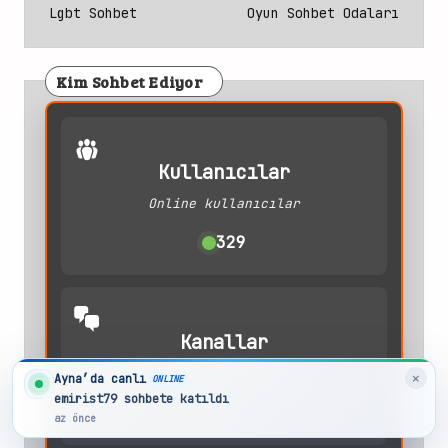
navigation
Lgbt Sohbet
Oyun Sohbet Odaları
Kim Sohbet Ediyor
Kullanıcılar
Online kullanıcılar
329
Kanallar
Mevcut kanallar
×
Ayna’da canlı
ONLINE
emirist79 sohbete katıldı
69
az önce