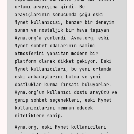
ortamı arayışına girdi. Bu
arayışlarının sonucunda çoğu eski
Mynet kullanıcısı, benzer bir deneyim
sunan ve nostaljik bir hava taşıyan
Ayna.org’a yönlendi. Ayna.org, eski
Mynet sohbet odalarının samimi
atmosferini yansıtan modern bir
platform olarak dikkat çekiyor. Eski
Mynet kullanıcıları, bu yeni ortamda
eski arkadaşlarını bulma ve yeni
dostluklar kurma fırsatı buluyorlar.
Ayna.org’un kullanıcı dostu arayüzü ve
geniş sohbet seçenekleri, eski Mynet
kullanıcılarını memnun edecek
niteliklere sahip.
Ayna.org, eski Mynet kullanıcıları