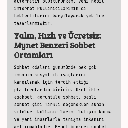
alternatif oluştururken, yeni nesil
internet kullanıcılarının da
beklentilerini karşılayacak şekilde
tasarlanmıştır.
Yalın, Hızlı ve Ücretsiz:
Mynet Benzeri Sohbet
Ortamları
Sohbet odaları günümüzde pek çok
insanın sosyal ihtiyaçlarını
karşılamak için tercih ettiği
platformlardan biridir. Özellikle
esohbet, görüntülü sohbet,
sesli
sohbet gibi farklı seçenekler sunan
siteler,
kullanıcıların iletişim kurma
ve yeni insanlarla tanışma imkanını
arttırmaktadır. Mynet benzeri sohbet