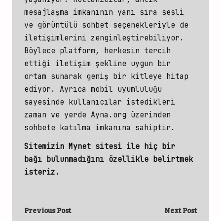
mesajlaşma imkanının yanı sıra
sesli
ve görüntülü sohbet
seçenekleriyle de
iletişimlerini zenginleştirebiliyor.
Böylece platform, herkesin tercih
ettiği iletişim şekline uygun bir
ortam sunarak geniş bir kitleye hitap
ediyor. Ayrıca mobil uyumluluğu
sayesinde kullanıcılar istedikleri
zaman ve yerde Ayna.org üzerinden
sohbete katılma imkanına sahiptir.
Sitemizin Mynet sitesi ile hiç bir
bağı bulunmadığını özellikle belirtmek
isteriz.
Post
Previous Post
Next Post