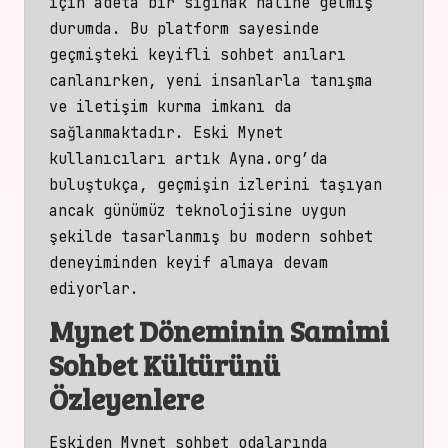
için adeta bir sığınak haline gelmiş
durumda. Bu platform sayesinde
geçmişteki
keyifli sohbet
anıları
canlanırken, yeni insanlarla tanışma
ve iletişim kurma imkanı da
sağlanmaktadır. Eski Mynet
kullanıcıları artık Ayna.org’da
buluştukça, geçmişin izlerini taşıyan
ancak günümüz teknolojisine uygun
şekilde tasarlanmış bu
modern sohbet
deneyiminden keyif almaya devam
ediyorlar.
Mynet Döneminin Samimi
Sohbet Kültürünü
Özleyenlere
Eskiden Mynet sohbet odalarında