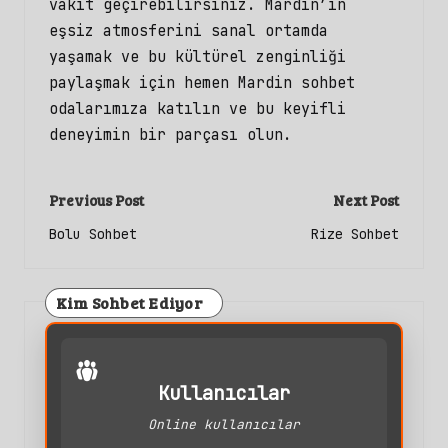
vakit geçirebilirsiniz. Mardin’in
eşsiz atmosferini sanal ortamda
yaşamak ve bu kültürel zenginliği
paylaşmak için hemen Mardin sohbet
odalarımıza katılın ve bu keyifli
deneyimin bir parçası olun.
Post
Previous Post
Next Post
navigation
Bolu Sohbet
Rize Sohbet
Kim Sohbet Ediyor
Kullanıcılar
Online kullanıcılar