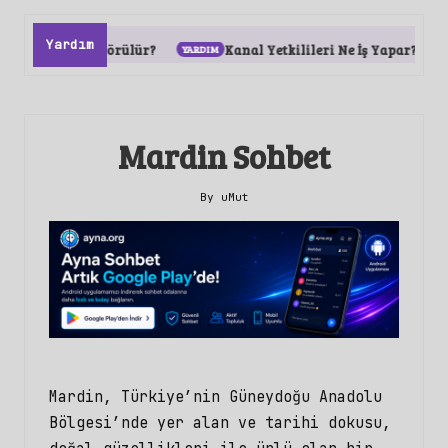
Yardım
 Nasıl Görülür?
Kanal Yetkilileri Ne İş Yapar?
So
Mardin Sohbet
By
uMut
Posted
by
Mardin, Türkiye’nin Güneydoğu Anadolu
Bölgesi’nde yer alan ve tarihi dokusu,