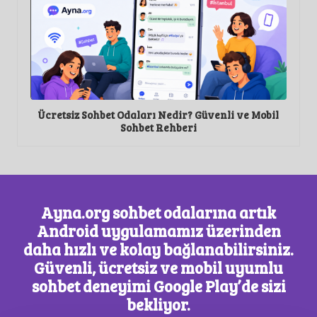
il
İzmir Sohbet: Ege’nin Samimi Atmosferini Dijitalde
Soh
Yaşayın
Ayna.org sohbet odalarına artık
Android uygulamamız üzerinden
daha hızlı ve kolay bağlanabilirsiniz.
Güvenli, ücretsiz ve mobil uyumlu
sohbet deneyimi Google Play’de sizi
bekliyor.