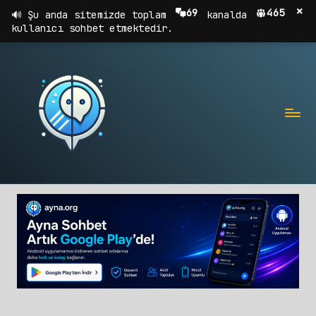
×
69
465
Şu anda sitemizde toplam
kanalda
kullanıcı sohbet etmektedir.
A
Sohbet,
Chat,
Y
Sohbet
N
Odaları
A