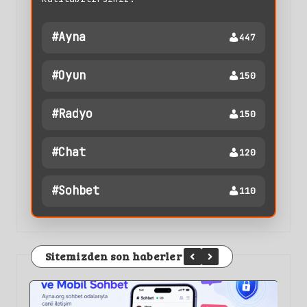
#ayna
447
#oyun
150
#radyo
150
#chat
120
#sohbet
110
Sitemizden son haberler