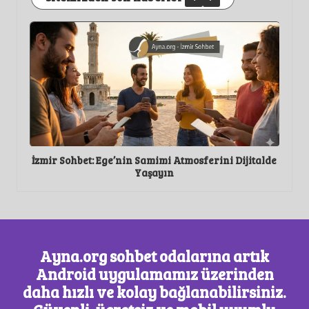
il
İzmir Sohbet: Ege’nin Samimi Atmosferini Dijitalde
Soh
Yaşayın
Ayna.org sohbet odalarına artık
Android uygulamamız üzerinden
daha hızlı ve kolay bağlanabilirsiniz.