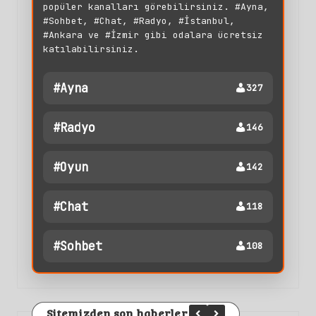
popüler kanalları görebilirsiniz. #Ayna,
#Sohbet, #Chat, #Radyo, #İstanbul,
#Ankara ve #İzmir gibi odalara ücretsiz
katılabilirsiniz.
#ayna
327
#radyo
146
#oyun
142
#chat
118
#sohbet
108
Sitemizden son haberler