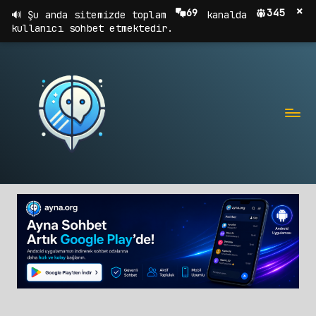
×
69
345
Şu anda sitemizde toplam
kanalda
kullanıcı sohbet etmektedir.
A
Sohbet,
Chat,
Y
Sohbet
N
Odaları
A