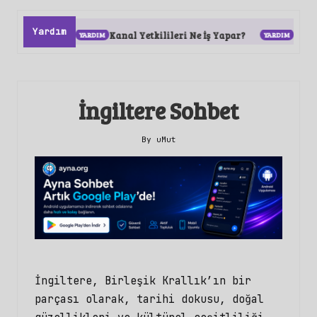
Yardım
ülür?
Kanal Yetkilileri Ne İş Yapar?
Sohbet Odala
İngiltere Sohbet
By
uMut
Posted
by
İngiltere, Birleşik Krallık’ın bir
parçası olarak, tarihi dokusu, doğal