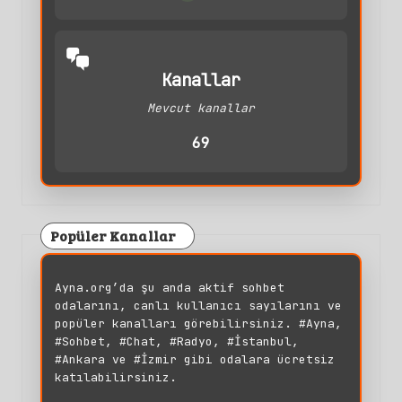
Kanallar
Mevcut kanallar
69
Popüler Kanallar
Ayna.org’da şu anda aktif sohbet
odalarını, canlı kullanıcı sayılarını ve
popüler kanalları görebilirsiniz. #Ayna,
#Sohbet, #Chat, #Radyo, #İstanbul,
#Ankara ve #İzmir gibi odalara ücretsiz
katılabilirsiniz.