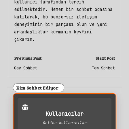
kullanıcı tarafından tercih
edilmektedir. Hemen bir
sohbet odasına
katılarak, bu benzersiz iletişim
deneyiminin bir parçası olun ve yeni
arkadaşlıklar kurmanın keyfini
çıkarın.
Post
Previous Post
Next Post
navigation
Gay Sohbet
Tam Sohbet
Kim Sohbet Ediyor
Kullanıcılar
Online kullanıcılar