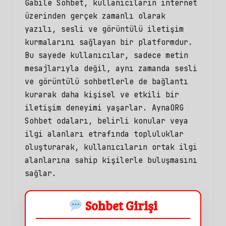
Gabile Sohbet, kullanıcıların internet
üzerinden gerçek zamanlı olarak
yazılı, sesli ve görüntülü iletişim
kurmalarını sağlayan bir platformdur.
Bu sayede kullanıcılar, sadece metin
mesajlarıyla değil, aynı zamanda
sesli
ve görüntülü sohbetlerle
de bağlantı
kurarak daha kişisel ve etkili bir
iletişim deneyimi yaşarlar. AynaORG
Sohbet odaları, belirli konular veya
ilgi alanları etrafında topluluklar
oluşturarak, kullanıcıların ortak ilgi
alanlarına sahip kişilerle buluşmasını
sağlar.
Sohbet Girişi