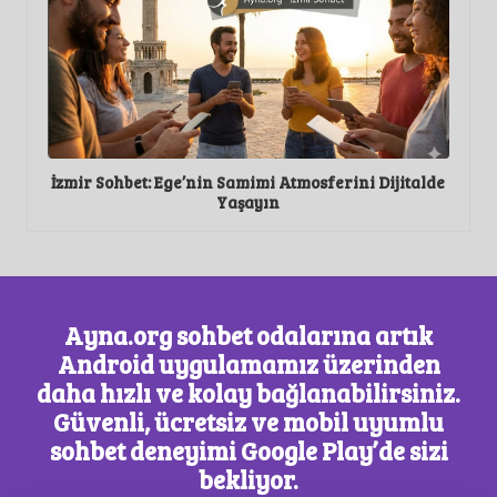
il
İzmir Sohbet: Ege’nin Samimi Atmosferini Dijitalde
Soh
Yaşayın
Ayna.org sohbet odalarına artık
Android uygulamamız üzerinden
daha hızlı ve kolay bağlanabilirsiniz.
Güvenli, ücretsiz ve mobil uyumlu
sohbet deneyimi Google Play’de sizi
bekliyor.