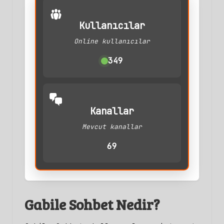
Kullanıcılar
Online kullanıcılar
349
Kanallar
Mevcut kanallar
69
Gabile Sohbet Nedir?