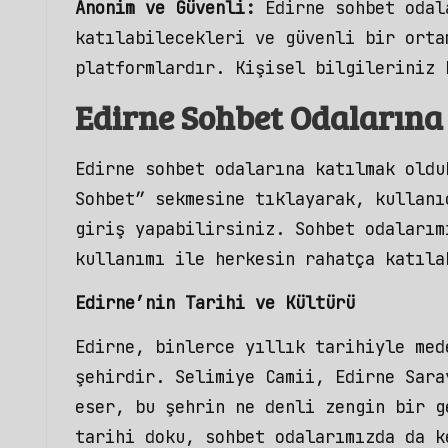
Anonim ve Güvenli:
Edirne sohbet odal
katılabilecekleri ve güvenli bir orta
platformlardır. Kişisel bilgileriniz 
Edirne Sohbet Odalarına N
Edirne sohbet odalarına katılmak oldu
Sohbet” sekmesine tıklayarak, kullanı
giriş yapabilirsiniz. Sohbet odalarım
kullanımı ile herkesin rahatça katıla
Edirne’nin Tarihi ve Kültürü
Edirne, binlerce yıllık tarihiyle med
şehirdir. Selimiye Camii, Edirne Sara
eser, bu şehrin ne denli zengin bir g
tarihi doku,
sohbet odalarımızda
da ke