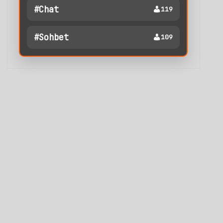
#chat
119
#sohbet
109