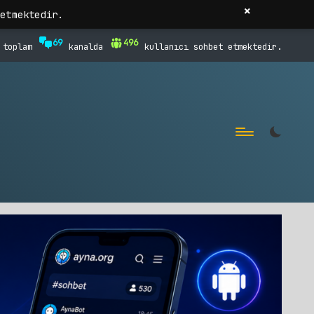
×
etmektedir.
69
496
e toplam
kanalda
kullanıcı sohbet etmektedir.