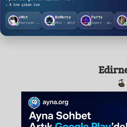
8 öne çıkan üye
uMut
NoMercy
Party
#services · aktif
#fun · aktif
#opers · aktif
Edirn
Post
by