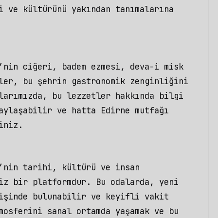
i ve kültürünü yakından tanımalarına
’nin ciğeri, badem ezmesi, deva-i misk
ler, bu şehrin gastronomik zenginliğini
larımızda, bu lezzetler hakkında bilgi
aylaşabilir ve hatta Edirne mutfağı
iniz.
’nin tarihi, kültürü ve insan
iz bir platformdur. Bu odalarda, yeni
işinde bulunabilir ve keyifli vakit
mosferini sanal ortamda yaşamak ve bu