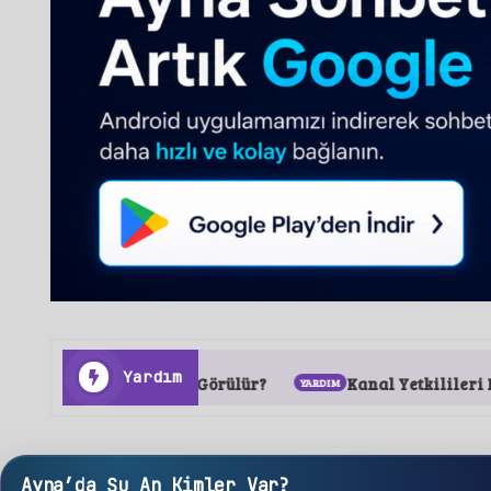
Yardım
Nasıl Görülür?
Kanal Yetkilileri Ne İş Yapar?
Ayna’da Şu An Kimler Var?