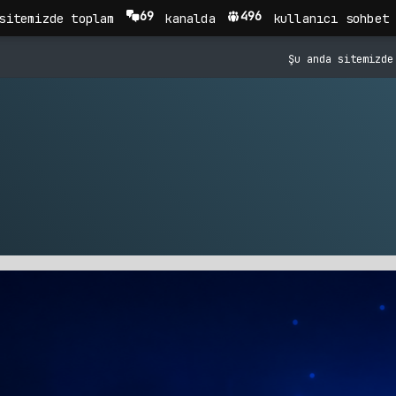
69
496
 sitemizde toplam
kanalda
kullanıcı sohbet 
Şu anda sitemizd