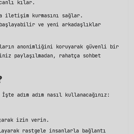
canlı kılar.
a iletişim kurmasını sağlar.
başlayabilir ve yeni arkadaşlıklar
ların anonimliğini koruyarak güvenli bir
iniz paylaşılmadan, rahatça sohbet
?
 İşte adım adım nasıl kullanacağınız:
çarak izin verin.
layarak rastgele insanlarla bağlantı