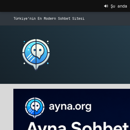
Şu anda
Türkiye'nin En Modern Sohbet Sitesi
A
Sohbet,
Chat,
Y
Sohbet
N
Odaları
A