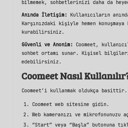
bilmemek, sohbetlerinizi daha da heye
Anında İletişim:
Kullanıcıların anınd
Karşınızdaki kişiyle hemen konuşmaya 
kurabilirsiniz.
Güvenli ve Anonim:
Coomeet, kullanıcı
sohbet ortamı sunar. Kişisel bilgiler
edebilirsiniz.
Coomeet Nasıl Kullanılır
Coomeet’i kullanmak oldukça basittir.
Coomeet web sitesine gidin.
Web kameranızı ve mikrofonunuzu a
“Start” veya “Başla” butonuna tık