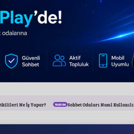
ar?
Sohbet Odaları Nasıl Kullanılır?
Güvenl