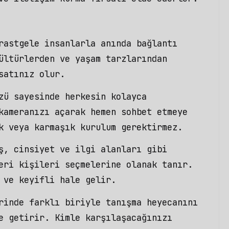
rastgele insanlarla anında bağlantı
ültürlerden ve yaşam tarzlarından
satınız olur.
zü sayesinde herkesin kolayca
kameranızı açarak hemen sohbet etmeye
k veya karmaşık kurulum gerektirmez.
ş, cinsiyet ve ilgi alanları gibi
eri kişileri seçmelerine olanak tanır.
ve keyifli hale gelir.
inde farklı biriyle tanışma heyecanını
e getirir. Kimle karşılaşacağınızı