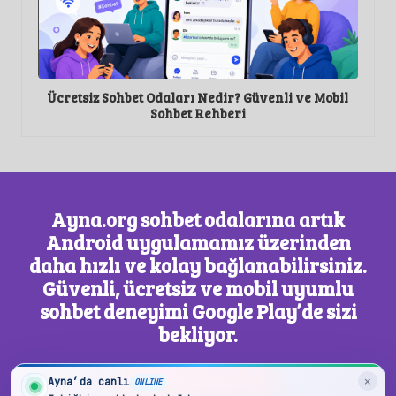
il
İzmir Sohbet: Ege’nin Samimi Atmosferini Dijitalde
Soh
Yaşayın
Ayna.org sohbet odalarına artık
Android uygulamamız üzerinden
daha hızlı ve kolay bağlanabilirsiniz.
Güvenli, ücretsiz ve mobil uyumlu
sohbet deneyimi Google Play’de sizi
bekliyor.
×
Ayna’da canlı
ONLINE
Google Play’den İndir