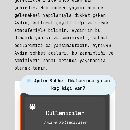
güzellikleri ile ünlü olan bir
şehirdir. Hem modern yaşamı hem de
geleneksel yapılarıyla dikkat çeken
Aydın, kültürel çeşitliliği ve sıcak
atmosferiyle bilinir. Aydın’ın bu
dinamik yapısı ve samimiyeti, sohbet
odalarımıza da yansımaktadır. AynaORG
Aydın sohbet odaları, bu zenginliği ve
samimiyeti sanal ortamda yaşamanıza
olanak tanır.
Aydın Sohbet Odalarında şu an
kaç kişi var?
Kullanıcılar
Online kullanıcılar