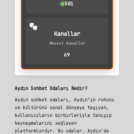
501
Kanallar
Mevcut kanallar
69
Aydın Sohbet Odaları Nedir?
Aydın sohbet
odaları, Aydın’ın ruhunu
ve kültürünü sanal dünyaya taşıyan,
kullanıcıların birbirleriyle tanışıp
kaynaşmalarını sağlayan
platformlardır. Bu odalar, Aydın’da