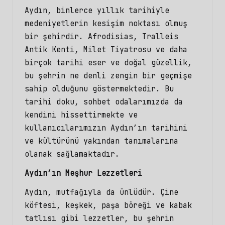
Aydın, binlerce yıllık tarihiyle
medeniyetlerin kesişim noktası olmuş
bir şehirdir. Afrodisias, Tralleis
Antik Kenti, Milet Tiyatrosu ve daha
birçok tarihi eser ve doğal güzellik,
bu şehrin ne denli zengin bir geçmişe
sahip olduğunu göstermektedir. Bu
tarihi doku,
sohbet odalarımızda
da
kendini hissettirmekte ve
kullanıcılarımızın Aydın’ın tarihini
ve kültürünü yakından tanımalarına
olanak sağlamaktadır.
Aydın’ın Meşhur Lezzetleri
Aydın, mutfağıyla da ünlüdür. Çine
köftesi, keşkek, paşa böreği ve kabak
tatlısı gibi lezzetler, bu şehrin