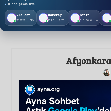
8 öne çıkan üye
VioLent
NoMercy
Stats
#radyo · aktif
#fun · aktif
#felsefe · aktif
Afyonkara
Post
by