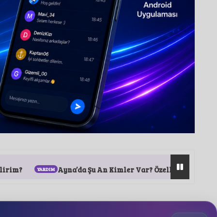
a’da Şu An Kimler Var? Özelliği Nedir?
Story Payla