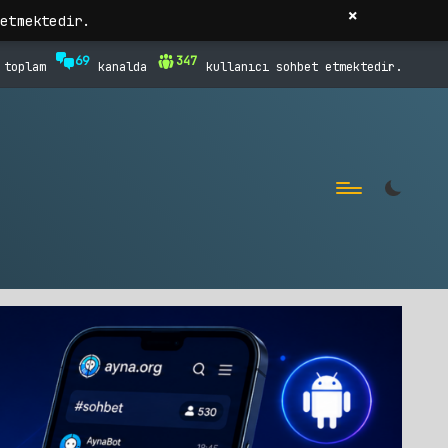
×
etmektedir.
69
347
e toplam
kanalda
kullanıcı sohbet etmektedir.