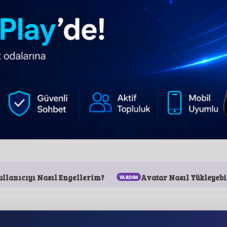
gellerim?
Avatar Nasıl Yükleyebilirim?
Ayn