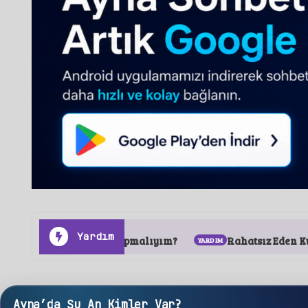
Yardım
Ne Yapmalıyım?
Rahatsız Eden Kullanıcıyı Nasıl En
Ayna’da Şu An Kimler Var?