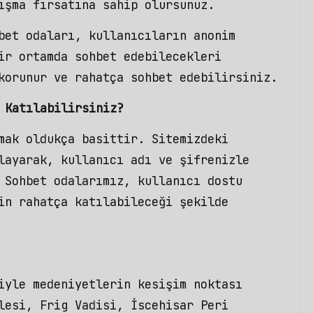
ışma fırsatına sahip olursunuz.
bet odaları, kullanıcıların anonim
ir ortamda sohbet edebilecekleri
korunur ve rahatça sohbet edebilirsiniz.
 Katılabilirsiniz?
mak oldukça basittir. Sitemizdeki
layarak, kullanıcı adı ve şifrenizle
 Sohbet odalarımız, kullanıcı dostu
in rahatça katılabileceği şekilde
iyle medeniyetlerin kesişim noktası
lesi, Frig Vadisi, İscehisar Peri