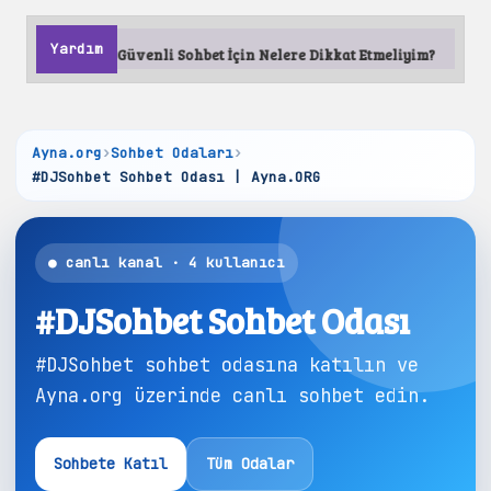
Yardım
Güvenli Sohbet İçin Nelere Dikkat Etmeliyim?
Ban
Ayna.org
›
Sohbet Odaları
›
#DJSohbet Sohbet Odası | Ayna.ORG
● canlı kanal · 4 kullanıcı
#DJSohbet Sohbet Odası
#DJSohbet sohbet odasına katılın ve
Ayna.org üzerinde canlı sohbet edin.
Sohbete Katıl
Tüm Odalar