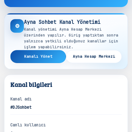
Ayna Sohbet Kanal Yönetimi
⚙
Kanal yönetimi Ayna Hesap Merkezi
üzerinden yapılır. Giriş yaptıktan sonra
yalnızca yetkili olduğunuz kanallar için
işlem yapabilirsiniz.
Kanalı Yönet
Ayna Hesap Merkezi
Kanal bilgileri
Kanal adı
#DJSohbet
Canlı kullanıcı