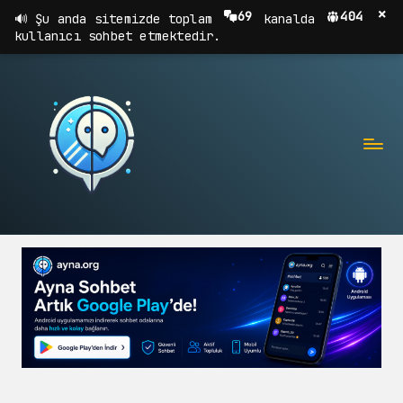
×
69
404
Şu anda sitemizde toplam
kanalda
kullanıcı sohbet etmektedir.
A
Sohbet,
Chat,
Y
Sohbet
N
Odaları
A