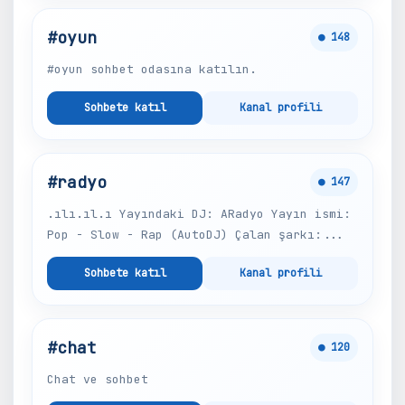
#oyun
● 148
#oyun sohbet odasına katılın.
Sohbete katıl
Kanal profili
#radyo
● 147
.ılı.ıl.ı Yayındaki DJ: ARadyo Yayın ismi:
Pop - Slow - Rap (AutoDJ) Çalan şarkı:...
Sohbete katıl
Kanal profili
#chat
● 120
Chat ve sohbet