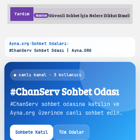
Yardım
anılır?
Güvenli Sohbet İçin Nelere Dikkat Etmeliyim?
Ayna.org
›
Sohbet Odaları
›
#ChanServ Sohbet Odası | Ayna.ORG
● canlı kanal · 3 kullanıcı
#ChanServ Sohbet Odası
#ChanServ sohbet odasına katılın ve
Ayna.org üzerinde canlı sohbet edin.
Sohbete Katıl
Tüm Odalar