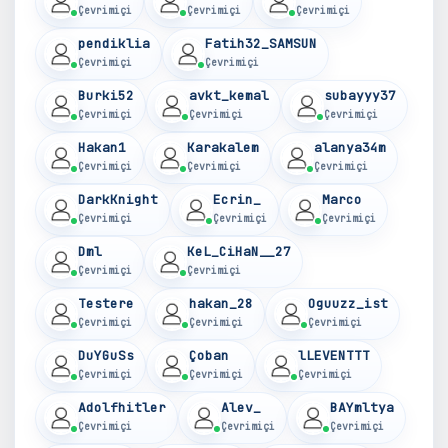
Çevrimiçi
Çevrimiçi
Çevrimiçi
pendiklia
Fatih32_SAMSUN
Çevrimiçi
Çevrimiçi
Burki52
avkt_kemal
subayyy37
Çevrimiçi
Çevrimiçi
Çevrimiçi
Hakan1
Karakalem
alanya34m
Çevrimiçi
Çevrimiçi
Çevrimiçi
DarkKnight
Ecrin_
Marco
Çevrimiçi
Çevrimiçi
Çevrimiçi
Dml
KeL_CiHaN__27
Çevrimiçi
Çevrimiçi
Testere
hakan_28
Oguuzz_ist
Çevrimiçi
Çevrimiçi
Çevrimiçi
DuYGuSs
Çoban
lLEVENTTT
Çevrimiçi
Çevrimiçi
Çevrimiçi
Adolfhitler
Alev_
BAYmltya
Çevrimiçi
Çevrimiçi
Çevrimiçi