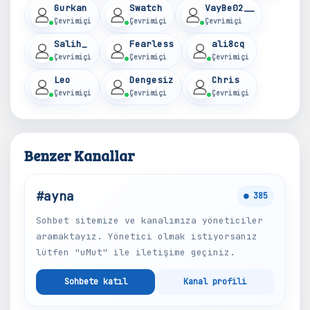
Gurkan
Swatch
VayBe02__
Çevrimiçi
Çevrimiçi
Çevrimiçi
Salih_
Fearless
ali8cq
Çevrimiçi
Çevrimiçi
Çevrimiçi
Leo
Dengesiz
Chris
Çevrimiçi
Çevrimiçi
Çevrimiçi
Benzer Kanallar
#ayna
● 385
Sohbet sitemize ve kanalımıza yöneticiler
aramaktayız. Yönetici olmak istiyorsanız
lütfen "uMut" ile iletişime geçiniz.
Sohbete katıl
Kanal profili