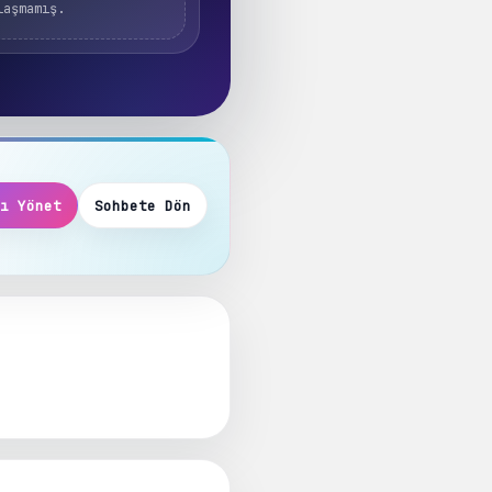
laşmamış.
ı Yönet
Sohbete Dön