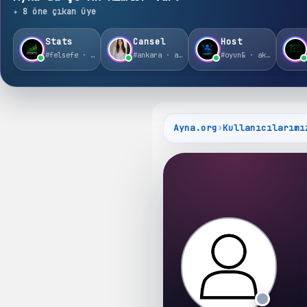
8 öne çıkan üye
Stats
Cansel
Host
#felsefe · aktif
#ankara · aktif
#oyun& · aktif
Ayna.org
›
Kullanıcılarımı