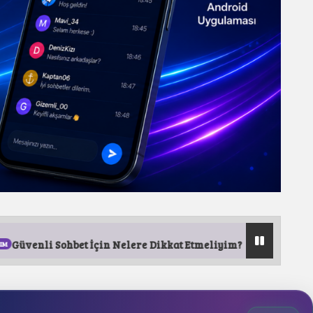
hbet İçin Nelere Dikkat Etmeliyim?
Banlandım, Ne 