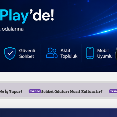
Sohbet Odaları Nasıl Kullanılır?
Güvenli So