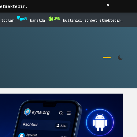
×
etmektedir.
69
395
e toplam
kanalda
kullanıcı sohbet etmektedir.