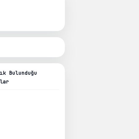
ık Bulunduğu
lar