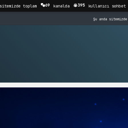
69
395
 sitemizde toplam
kanalda
kullanıcı sohbet 
Şu anda sitemizd