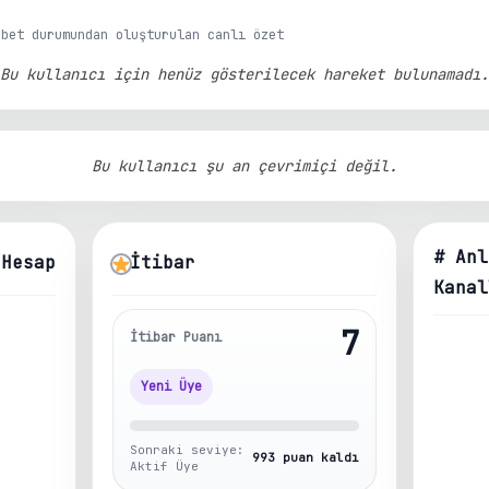
hbet durumundan oluşturulan canlı özet
Bu kullanıcı için henüz gösterilecek hareket bulunamadı.
Bu kullanıcı şu an çevrimiçi değil.
# Anl
 Hesap
İtibar
Kanal
7
İtibar Puanı
Yeni Üye
Sonraki seviye:
993 puan kaldı
Aktif Üye