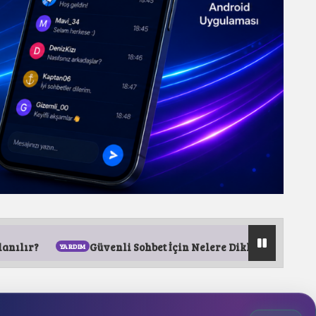
Güvenli Sohbet İçin Nelere Dikkat Etmeliyim?
Ba