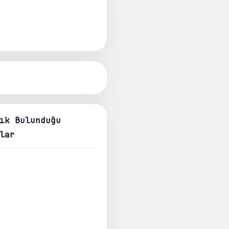
ık Bulunduğu
lar