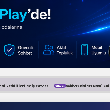
 Ne İş Yapar?
Sohbet Odaları Nasıl Kullanılır?