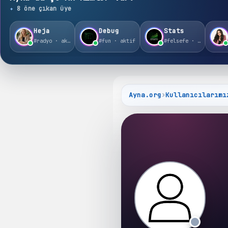
8 öne çıkan üye
Heja
Debug
Stats
#radyo · aktif
#fun · aktif
#felsefe · aktif
Ayna.org
›
Kullanıcılarımı