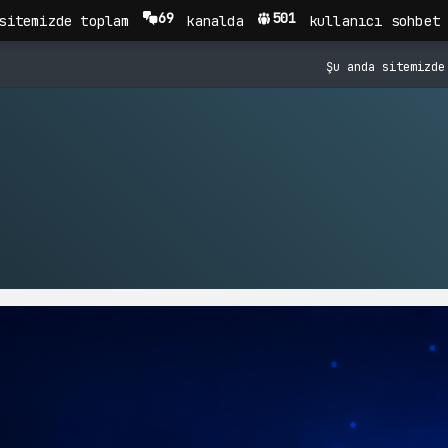
69
501
 sitemizde toplam
kanalda
kullanıcı sohbet 
Şu anda sitemizd