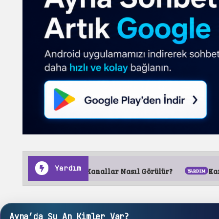
Yardım
Popüler Kanallar Nasıl Görülür?
Kanal Yetkilileri
Ayna’da Şu An Kimler Var?