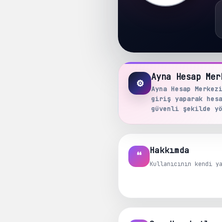
Ayna Hesap Mer
⚙
Ayna Hesap Merkez
giriş yaparak hes
güvenli şekilde y
Hakkımda
❝
Kullanıcının kendi y