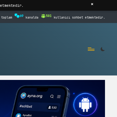
×
etmektedir.
69
501
e toplam
kanalda
kullanıcı sohbet etmektedir.