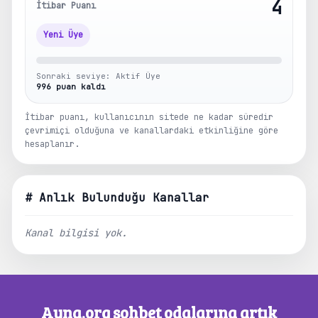
4
İtibar Puanı
Yeni Üye
Sonraki seviye: Aktif Üye
996 puan kaldı
İtibar puanı, kullanıcının sitede ne kadar süredir
çevrimiçi olduğuna ve kanallardaki etkinliğine göre
hesaplanır.
# Anlık Bulunduğu Kanallar
Kanal bilgisi yok.
Ayna.org sohbet odalarına artık