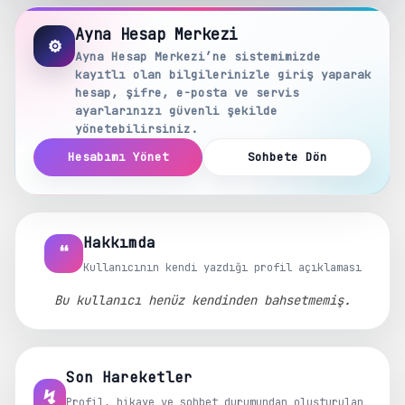
Ayna Hesap Merkezi
⚙
Ayna Hesap Merkezi’ne sistemimizde
kayıtlı olan bilgilerinizle giriş yaparak
hesap, şifre, e-posta ve servis
ayarlarınızı güvenli şekilde
yönetebilirsiniz.
Hesabımı Yönet
Sohbete Dön
Hakkımda
❝
Kullanıcının kendi yazdığı profil açıklaması
Bu kullanıcı henüz kendinden bahsetmemiş.
Son Hareketler
↯
Profil, hikaye ve sohbet durumundan oluşturulan