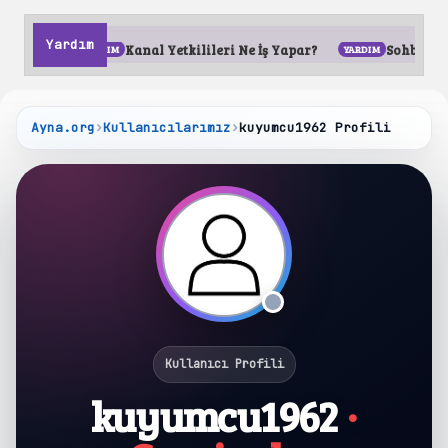
Yardım
ür?
Kanal Yetkilileri Ne İş Yapar?
Sohbet Odaları 
Ayna.org
›
Kullanıcılarımız
›
kuyumcu1962 Profili
Kullanıcı Profili
kuyumcu1962