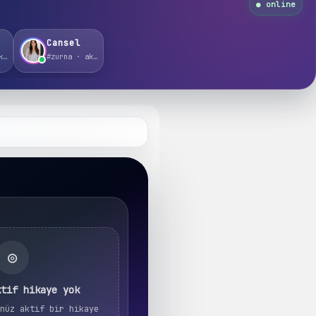
● online
Cansel
#oyun& · aktif
#zurna · aktif
◎
ktif hikaye yok
nüz aktif bir hikaye