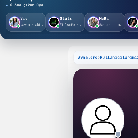
8 öne çıkan üye
Vio
Stats
MaRi
#ayna · aktif
#felsefe · aktif
#ankara · aktif
Ayna.org
›
Kullanıcılarımı