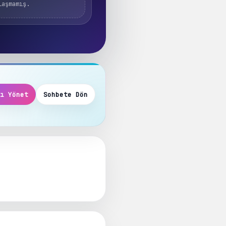
laşmamış.
ı Yönet
Sohbete Dön