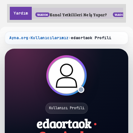
Yardım
Görülür?
Kanal Yetkilileri Ne İş Yapar?
Sohbet Oda
Ayna.org
›
Kullanıcılarımız
›
edaortaok Profili
Kullanıcı Profili
edaortaok