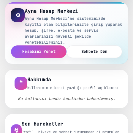
Ayna Hesap Merkezi
⚙
Ayna Hesap Merkezi’ne sistemimizde
kayıtlı olan bilgilerinizle giriş yaparak
hesap, şifre, e-posta ve servis
ayarlarınızı güvenli şekilde
yönetebilirsiniz.
Hesabımı Yönet
Sohbete Dön
Hakkımda
❝
Kullanıcının kendi yazdığı profil açıklaması
Bu kullanıcı henüz kendinden bahsetmemiş.
Son Hareketler
↯
Profil, hikaye ve sohbet durumundan oluşturulan