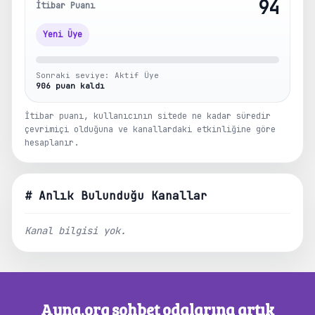
94
İtibar Puanı
Yeni Üye
Sonraki seviye: Aktif Üye
906 puan kaldı
İtibar puanı, kullanıcının sitede ne kadar süredir
çevrimiçi olduğuna ve kanallardaki etkinliğine göre
hesaplanır.
# Anlık Bulunduğu Kanallar
Kanal bilgisi yok.
Ayna.org sohbet odalarına artık