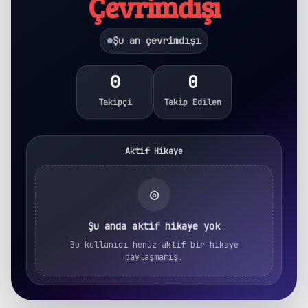
Şu an çevrimdışı
0
0
Takipçi
Takip Edilen
Aktif Hikaye
◎
Şu anda aktif hikaye yok
Bu kullanıcı henüz aktif bir hikaye
paylaşmamış.