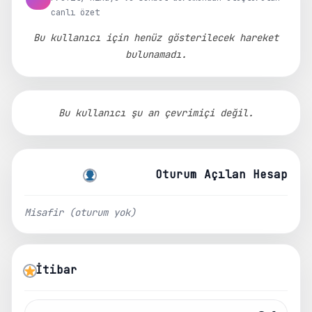
canlı özet
Bu kullanıcı için henüz gösterilecek hareket
bulunamadı.
Bu kullanıcı şu an çevrimiçi değil.
Oturum Açılan Hesap
Misafir (oturum yok)
İtibar