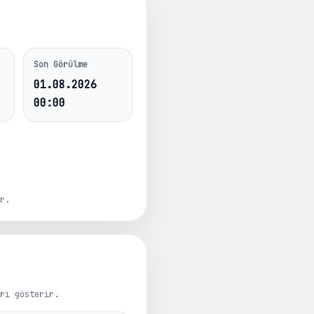
Son Görülme
01.08.2026
00:00
r.
rı gösterir.