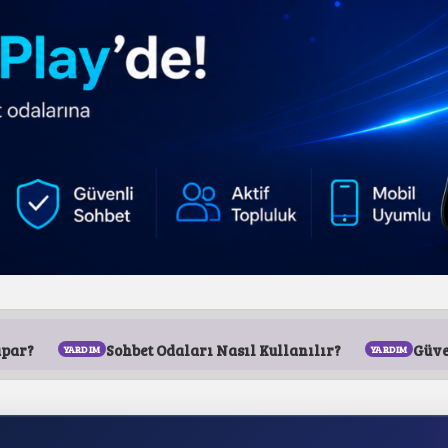
hbet Odaları Nasıl Kullanılır?
Güvenli Sohbet İçin 