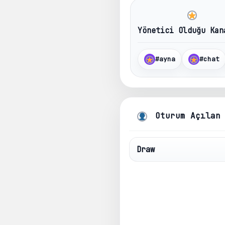
Yönetici Olduğu Kan
#ayna
#chat
Oturum Açılan
Draw