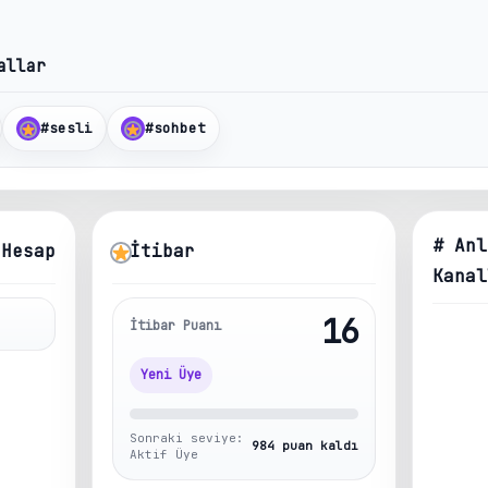
allar
#sesli
#sohbet
# Anl
 Hesap
İtibar
Kanal
16
İtibar Puanı
Yeni Üye
Sonraki seviye:
984 puan kaldı
Aktif Üye