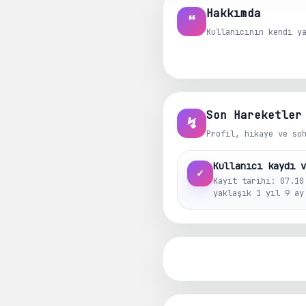
Hakkımda
❝
Kullanıcının kendi y
Son Hareketler
↯
Profil, hikaye ve so
Kullanıcı kaydı v
✓
Kayıt tarihi: 07.10
yaklaşık 1 yıl 9 ay