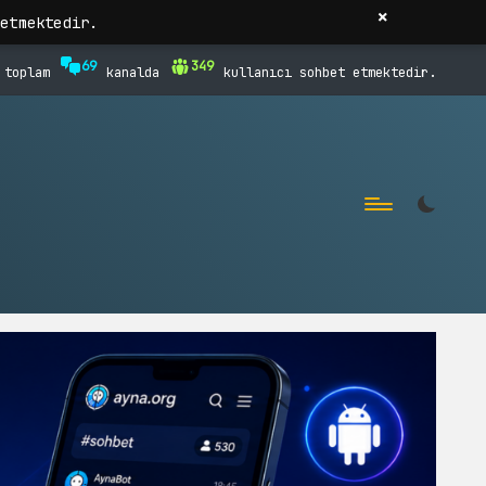
×
etmektedir.
69
349
e toplam
kanalda
kullanıcı sohbet etmektedir.