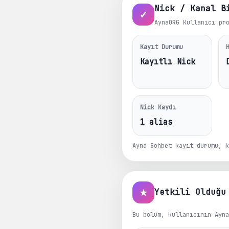
Nick / Kanal B
✓
AynaORG Kullanıcı pr
Kayıt Durumu
Kayıtlı Nick
Nick Kaydı
1 alias
Ayna Sohbet kayıt durumu, k
★
Yetkili Olduğu
Bu bölüm, kullanıcının Ayna