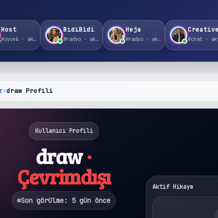
Host
BidiBidi
Heja
Creativ
#oyun& · aktif
#radyo · aktif
#radyo · aktif
z
›
draw Profili
Kullanıcı Profili
draw
Aktif Hikaye
Son görülme: 5 gün önce