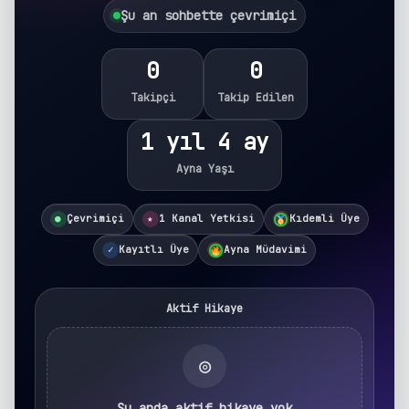
Şu an sohbette çevrimiçi
0
0
Takipçi
Takip Edilen
1 yıl 4 ay
Ayna Yaşı
●
Çevrimiçi
★
1 Kanal Yetkisi
Kıdemli Üye
✓
Kayıtlı Üye
Ayna Müdavimi
Aktif Hikaye
◎
Şu anda aktif hikaye yok