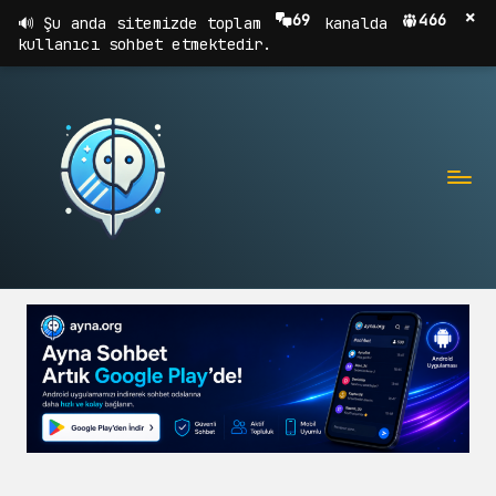
×
69
466
Şu anda sitemizde toplam
kanalda
kullanıcı sohbet etmektedir.
A
Sohbet,
Chat,
Y
Sohbet
N
Odaları
A