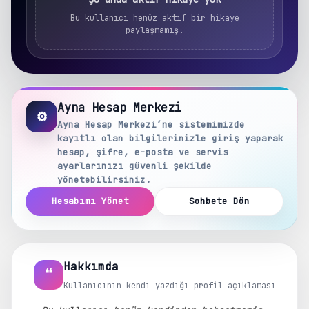
Bu kullanıcı henüz aktif bir hikaye
paylaşmamış.
Ayna Hesap Merkezi
⚙
Ayna Hesap Merkezi’ne sistemimizde
kayıtlı olan bilgilerinizle giriş yaparak
hesap, şifre, e-posta ve servis
ayarlarınızı güvenli şekilde
yönetebilirsiniz.
Hesabımı Yönet
Sohbete Dön
Hakkımda
❝
Kullanıcının kendi yazdığı profil açıklaması