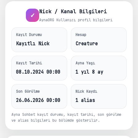
Nick / Kanal Bilgileri
✓
AynaORG Kullanıcı profil bilgileri
Kayıt Durumu
Hesap
Kayıtlı Nick
Creature
Kayıt Tarihi
Ayna Yaşı
08.10.2024 00:00
1 yıl 8 ay
Son Görülme
Nick Kaydı
26.06.2026 00:00
1 alias
Ayna Sohbet kayıt durumu, kayıt tarihi, son görülme
ve alias bilgileri bu bölümde gösterilir.