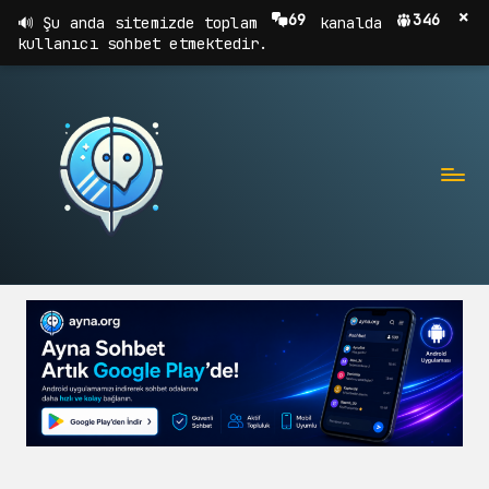
×
69
346
Şu anda sitemizde toplam
kanalda
kullanıcı sohbet etmektedir.
A
Sohbet,
Chat,
Y
Sohbet
N
Odaları
A