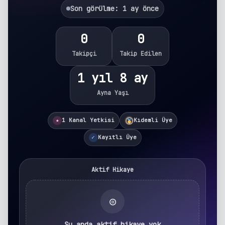
Son görülme: 1 ay önce
0
0
Takipçi
Takip Edilen
1 yıl 8 ay
Ayna Yaşı
★
1 Kanal Yetkisi
Kıdemli Üye
✓
Kayıtlı Üye
Aktif Hikaye
◎
Şu anda aktif hikaye yok