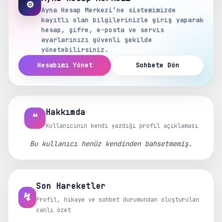
⚙
Ayna Hesap Merkezi’ne sistemimizde
kayıtlı olan bilgilerinizle giriş yaparak
hesap, şifre, e-posta ve servis
ayarlarınızı güvenli şekilde
yönetebilirsiniz.
Hesabımı Yönet
Sohbete Dön
Hakkımda
❝
Kullanıcının kendi yazdığı profil açıklaması
Bu kullanıcı henüz kendinden bahsetmemiş.
Son Hareketler
↯
Profil, hikaye ve sohbet durumundan oluşturulan
canlı özet