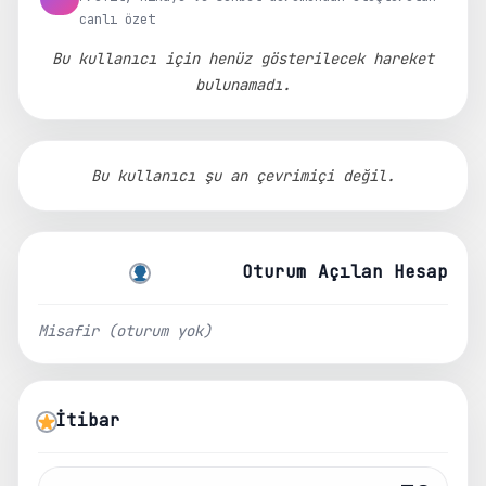
canlı özet
Bu kullanıcı için henüz gösterilecek hareket
bulunamadı.
Bu kullanıcı şu an çevrimiçi değil.
Oturum Açılan Hesap
Misafir (oturum yok)
İtibar