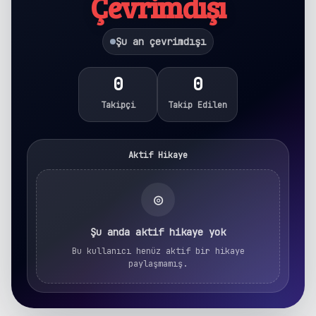
Şu an çevrimdışı
0
0
Takipçi
Takip Edilen
Aktif Hikaye
◎
Şu anda aktif hikaye yok
Bu kullanıcı henüz aktif bir hikaye
paylaşmamış.