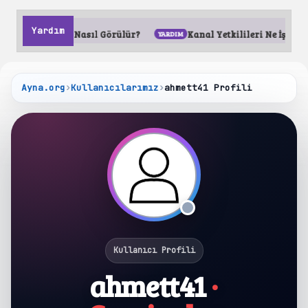
Yardım
 Kanallar Nasıl Görülür?
Kanal Yetkilileri Ne İş Yapar?
Ayna.org
›
Kullanıcılarımız
›
ahmett41 Profili
Kullanıcı Profili
ahmett41