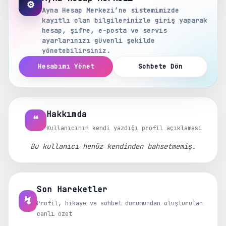
⚙
Ayna Hesap Merkezi’ne sistemimizde
kayıtlı olan bilgilerinizle giriş yaparak
hesap, şifre, e-posta ve servis
ayarlarınızı güvenli şekilde
yönetebilirsiniz.
Hesabımı Yönet
Sohbete Dön
Hakkımda
❝
Kullanıcının kendi yazdığı profil açıklaması
Bu kullanıcı henüz kendinden bahsetmemiş.
Son Hareketler
↯
Profil, hikaye ve sohbet durumundan oluşturulan
canlı özet