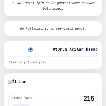
Bu kullanıcı için henüz gösterilecek hareket
bulunamadı.
Bu kullanıcı şu an çevrimiçi değil.
Oturum Açılan Hesap
Misafir (oturum yok)
İtibar
215
İtibar Puanı