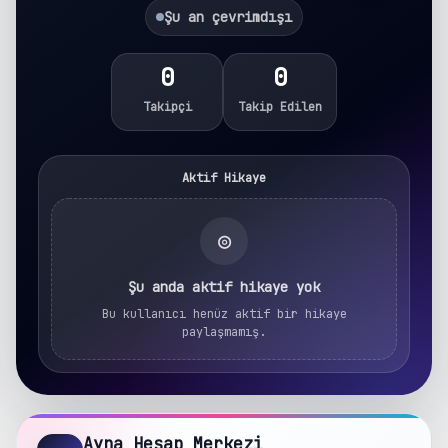
Şu an çevrimdışı
0
0
Takipçi
Takip Edilen
Aktif Hikaye
◎
Şu anda aktif hikaye yok
Bu kullanıcı henüz aktif bir hikaye
paylaşmamış.
Ayna Hesap Merkezi