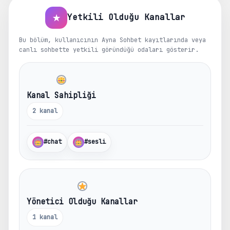
★
Yetkili Olduğu Kanallar
Bu bölüm, kullanıcının Ayna Sohbet kayıtlarında veya
canlı sohbette yetkili göründüğü odaları gösterir.
Kanal Sahipliği
2 kanal
#chat
#sesli
Yönetici Olduğu Kanallar
1 kanal