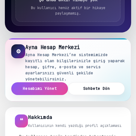
Bu kullanıcı henüz aktif bir hikaye
paylaşmamış.
Ayna Hesap Merkezi
⚙
Ayna Hesap Merkezi’ne sistemimizde
kayıtlı olan bilgilerinizle giriş yaparak
hesap, şifre, e-posta ve servis
ayarlarınızı güvenli şekilde
yönetebilirsiniz.
Hesabımı Yönet
Sohbete Dön
Hakkımda
❝
Kullanıcının kendi yazdığı profil açıklaması