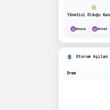
Yönetici Olduğu Kan
#ayna
#chat
Oturum Açılan
Draw