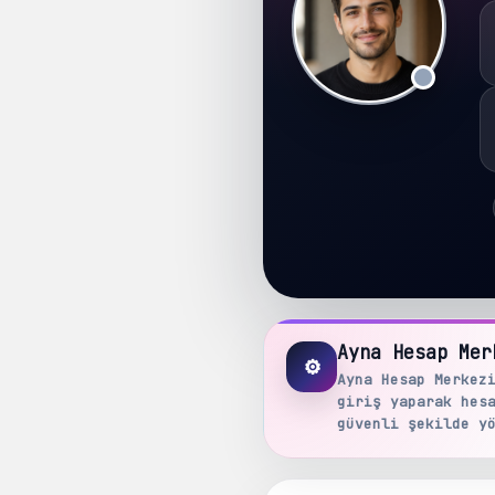
Ayna Hesap Mer
⚙
Ayna Hesap Merkez
giriş yaparak hes
güvenli şekilde y