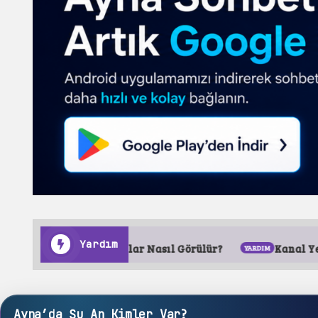
Yardım
 Kanallar Nasıl Görülür?
Kanal Yetkilileri Ne İş Ya
Ayna’da Şu An Kimler Var?