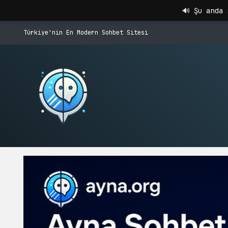
Şu anda
Türkiye'nin En Modern Sohbet Sitesi
A
Sohbet,
Chat,
Y
Sohbet
N
Odaları
A