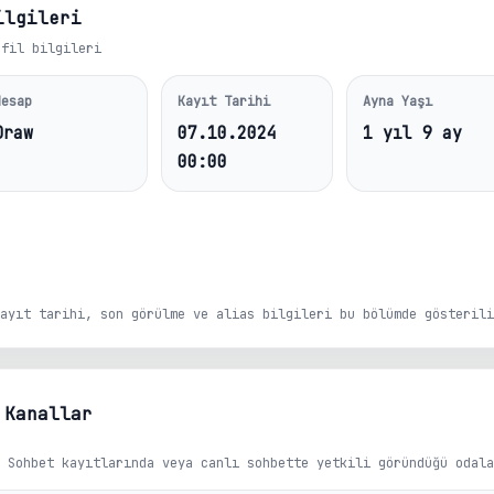
ilgileri
ofil bilgileri
Hesap
Kayıt Tarihi
Ayna Yaşı
Draw
07.10.2024
1 yıl 9 ay
00:00
ayıt tarihi, son görülme ve alias bilgileri bu bölümde gösterili
 Kanallar
 Sohbet kayıtlarında veya canlı sohbette yetkili göründüğü odala