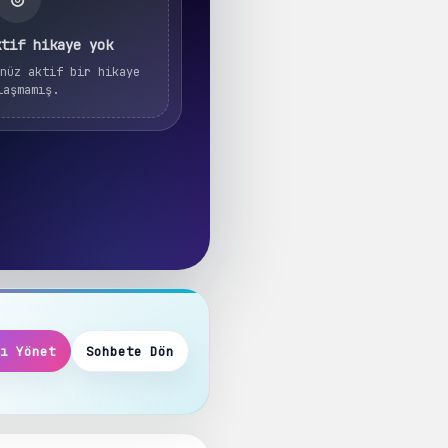
ktif hikaye yok
nüz aktif bir hikaye
laşmamış.
ı Yönet
Sohbete Dön