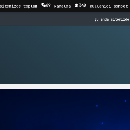
69
348
 sitemizde toplam
kanalda
kullanıcı sohbet 
Şu anda sitemizd