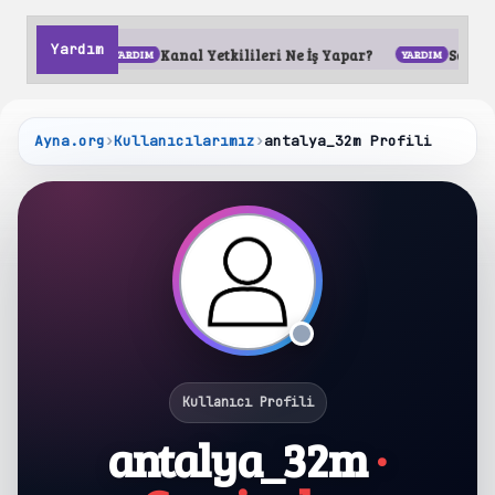
Yardım
rülür?
Kanal Yetkilileri Ne İş Yapar?
Sohbet Odala
Ayna.org
›
Kullanıcılarımız
›
antalya_32m Profili
Kullanıcı Profili
antalya_32m