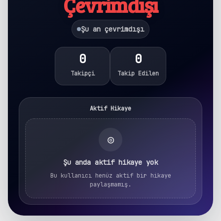
Şu an çevrimdışı
0
0
Takipçi
Takip Edilen
Aktif Hikaye
◎
Şu anda aktif hikaye yok
Bu kullanıcı henüz aktif bir hikaye
paylaşmamış.