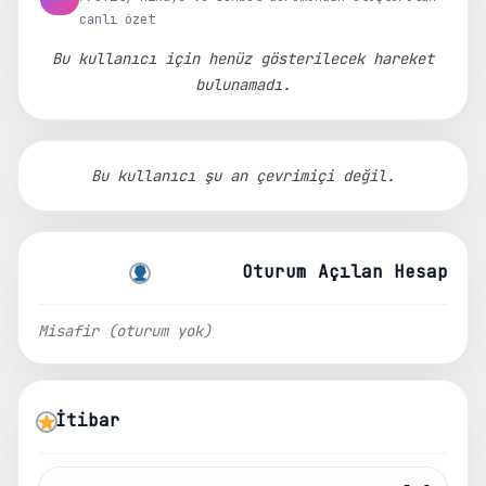
canlı özet
Bu kullanıcı için henüz gösterilecek hareket
bulunamadı.
Bu kullanıcı şu an çevrimiçi değil.
Oturum Açılan Hesap
Misafir (oturum yok)
İtibar