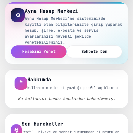
Ayna Hesap Merkezi
⚙
Ayna Hesap Merkezi’ne sistemimizde
kayıtlı olan bilgilerinizle giriş yaparak
hesap, şifre, e-posta ve servis
ayarlarınızı güvenli şekilde
yönetebilirsiniz.
Hesabımı Yönet
Sohbete Dön
Hakkımda
❝
Kullanıcının kendi yazdığı profil açıklaması
Bu kullanıcı henüz kendinden bahsetmemiş.
Son Hareketler
↯
Profil, hikaye ve sohbet durumundan oluşturulan