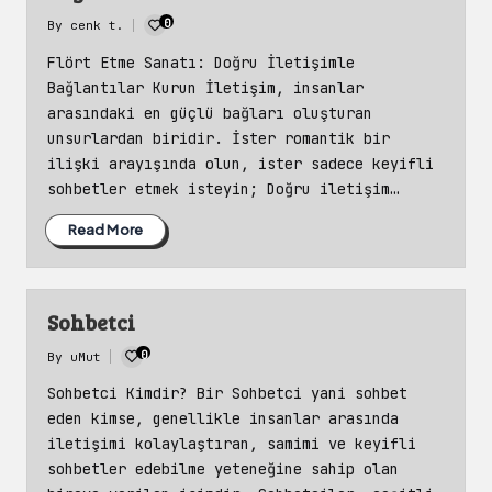
0
By
cenk t.
Posted
by
Flört Etme Sanatı: Doğru İletişimle
Bağlantılar Kurun İletişim, insanlar
arasındaki en güçlü bağları oluşturan
unsurlardan biridir. İster romantik bir
ilişki arayışında olun, ister sadece keyifli
sohbetler etmek isteyin; Doğru iletişim…
Read More
Sohbetci
0
By
uMut
Posted
by
Sohbetci Kimdir? Bir Sohbetci yani sohbet
eden kimse, genellikle insanlar arasında
iletişimi kolaylaştıran, samimi ve keyifli
sohbetler edebilme yeteneğine sahip olan