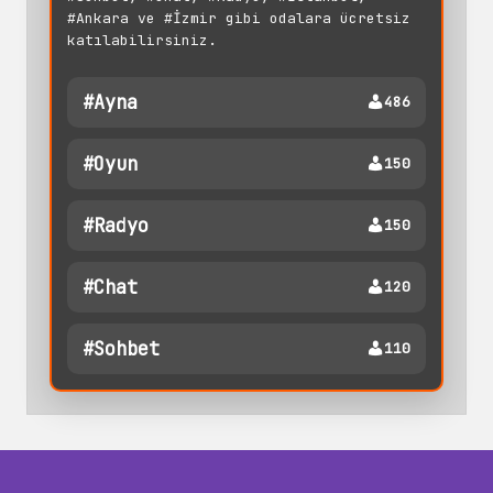
#Ankara ve #İzmir gibi odalara ücretsiz
katılabilirsiniz.
#ayna
486
#oyun
150
#radyo
150
#chat
120
#sohbet
110