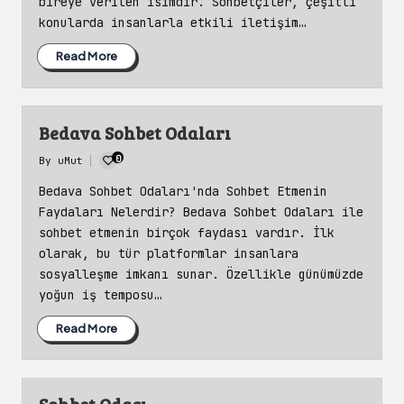
bireye verilen isimdir. Sohbetçiler, çeşitli
konularda insanlarla etkili iletişim…
Read More
Bedava Sohbet Odaları
0
By
uMut
Posted
by
Bedava Sohbet Odaları'nda Sohbet Etmenin
Faydaları Nelerdir? Bedava Sohbet Odaları ile
sohbet etmenin birçok faydası vardır. İlk
olarak, bu tür platformlar insanlara
sosyalleşme imkanı sunar. Özellikle günümüzde
yoğun iş temposu…
Read More