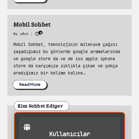
Mobil Sohbet
0
By
uMut
Posted
by
Mobil Sohbet, teknolojinin milenyum çağını
yaşadığımız bu günlerde google aramalarında
ve google store da ve de ios apple iphone
store da karşımıza sıklıkla çıkan ve çokça
aradığımız bir kelime haline…
Read More
Kim Sohbet Ediyor
Kullanıcılar