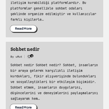
iletişim kurabildiği platformlardır. Bu
platformlar genellikle sohbet odaları
şeklinde organize edilmiştir ve kullanıcılar
farklı kişilerle…
Read More
Sohbet nedir
0
By
uMut
Posted
by
Sohbet nedir Sohbet nedir? Sohbet, insanların
bir araya gelerek karşılıklı iletişim
kurdukları, fikir alışverişinde bulundukları
ve sosyalleştikleri bir etkileşim biçimidir.
Sohbet etmek, insanların duygularını,
düşüncelerini ve deneyimlerini paylaşmalarını
sağlayarak hem…
Read More