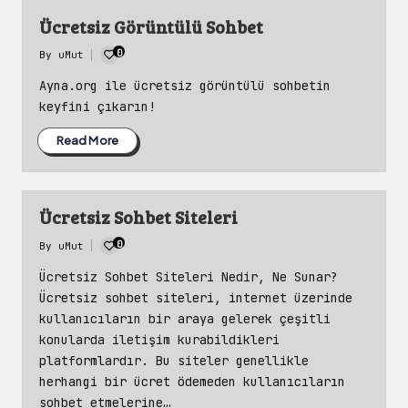
Ücretsiz Görüntülü Sohbet
0
By
uMut
Posted
by
Ayna.org ile ücretsiz görüntülü sohbetin
keyfini çıkarın!
Read More
Ücretsiz Sohbet Siteleri
0
By
uMut
Posted
by
Ücretsiz Sohbet Siteleri Nedir, Ne Sunar?
Ücretsiz sohbet siteleri, internet üzerinde
kullanıcıların bir araya gelerek çeşitli
konularda iletişim kurabildikleri
platformlardır. Bu siteler genellikle
herhangi bir ücret ödemeden kullanıcıların
sohbet etmelerine…