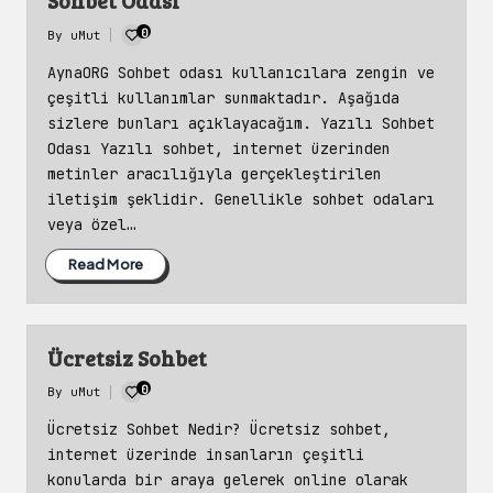
Sohbet Odası
0
By
uMut
Posted
by
AynaORG Sohbet odası kullanıcılara zengin ve
çeşitli kullanımlar sunmaktadır. Aşağıda
sizlere bunları açıklayacağım. Yazılı Sohbet
Odası Yazılı sohbet, internet üzerinden
metinler aracılığıyla gerçekleştirilen
iletişim şeklidir. Genellikle sohbet odaları
veya özel…
Read More
Ücretsiz Sohbet
0
By
uMut
Posted
by
Ücretsiz Sohbet Nedir? Ücretsiz sohbet,
internet üzerinde insanların çeşitli
konularda bir araya gelerek online olarak