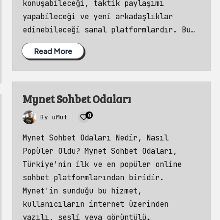
konuşabileceği, taktik paylaşımı
yapabileceği ve yeni arkadaşlıklar
edinebileceği sanal platformlardır. Bu…
Read More
Mynet Sohbet Odaları
0
By
uMut
Posted
by
Mynet Sohbet Odaları Nedir, Nasıl
Popüler Oldu? Mynet Sohbet Odaları,
Türkiye'nin ilk ve en popüler online
sohbet platformlarından biridir.
Mynet'in sunduğu bu hizmet,
kullanıcıların internet üzerinden
yazılı, sesli veya görüntülü…