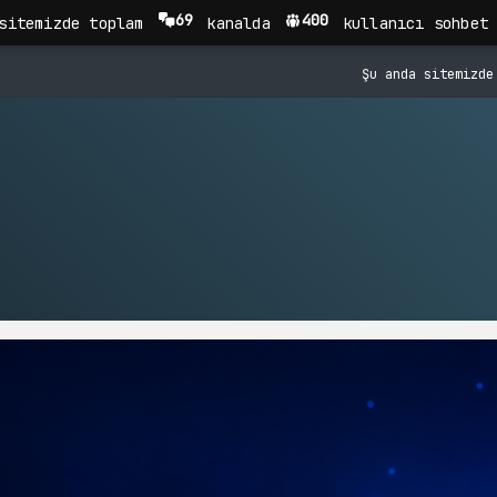
69
400
 sitemizde toplam
kanalda
kullanıcı sohbet 
Şu anda sitemizd