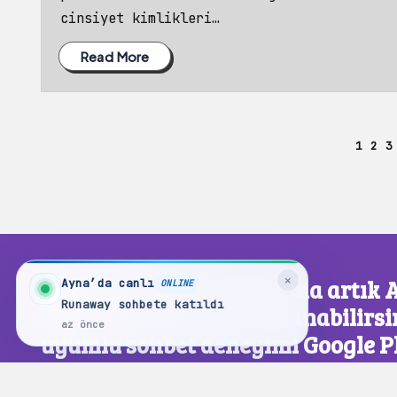
cinsiyet kimlikleri…
Read More
Yazı
1
2
3
sayfalaması
×
Ayna.org sohbet odalarına artık
Ayna’da canlı
ONLINE
Runaway sohbete katıldı
daha hızlı ve kolay bağlanabilirsi
az önce
uyumlu sohbet deneyimi Google Pla