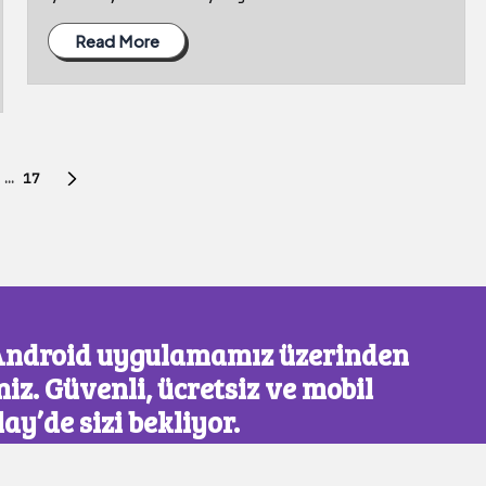
Read More
…
17
NEXT
PAGE
 Android uygulamamız üzerinden
niz. Güvenli, ücretsiz ve mobil
y’de sizi bekliyor.