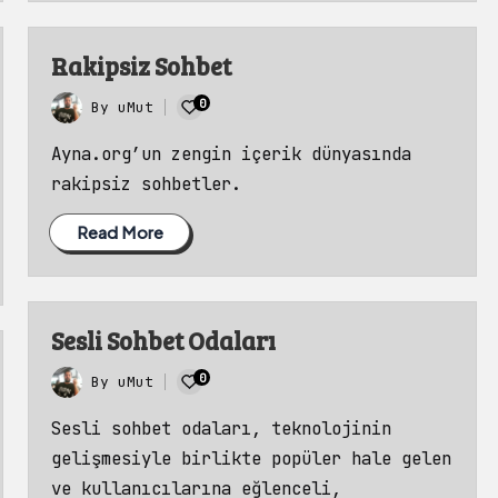
Rakipsiz Sohbet
0
By
uMut
Posted
by
Ayna.org’un zengin içerik dünyasında
rakipsiz sohbetler.
Read More
Sesli Sohbet Odaları
0
By
uMut
Posted
by
Sesli sohbet odaları, teknolojinin
gelişmesiyle birlikte popüler hale gelen
ve kullanıcılarına eğlenceli,