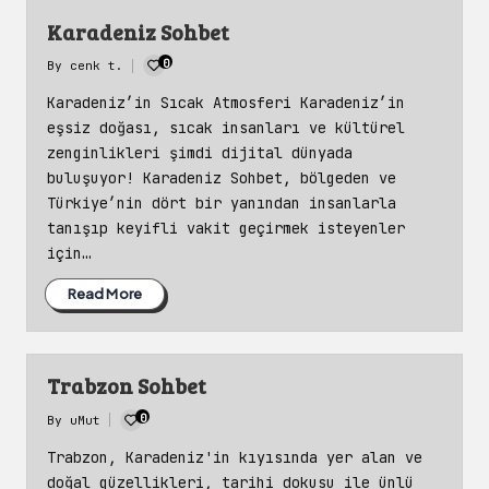
Karadeniz Sohbet
0
By
cenk t.
Posted
by
Karadeniz’in Sıcak Atmosferi Karadeniz’in
eşsiz doğası, sıcak insanları ve kültürel
zenginlikleri şimdi dijital dünyada
buluşuyor! Karadeniz Sohbet, bölgeden ve
Türkiye’nin dört bir yanından insanlarla
tanışıp keyifli vakit geçirmek isteyenler
için…
Read More
Trabzon Sohbet
0
By
uMut
Posted
by
Trabzon, Karadeniz'in kıyısında yer alan ve
doğal güzellikleri, tarihi dokusu ile ünlü