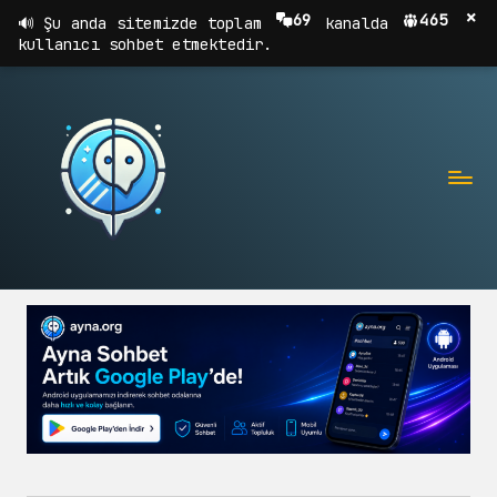
×
69
465
Şu anda sitemizde toplam
kanalda
kullanıcı sohbet etmektedir.
A
Sohbet,
Chat,
Y
Sohbet
N
Odaları
A