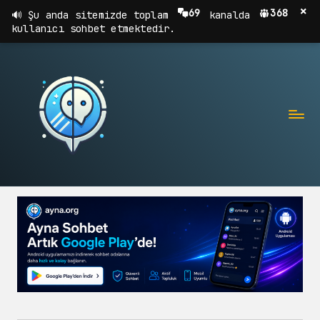
×
69
368
Şu anda sitemizde toplam
kanalda
kullanıcı sohbet etmektedir.
A
Sohbet,
Chat,
Y
Sohbet
N
Odaları
A