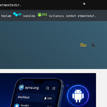
×
etmektedir.
69
341
e toplam
kanalda
kullanıcı sohbet etmektedir.