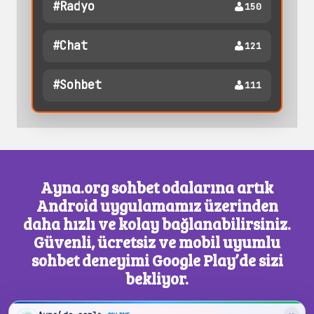
#radyo
150
#chat
121
#sohbet
111
Ayna.org sohbet odalarına artık
Android uygulamamız üzerinden
daha hızlı ve kolay bağlanabilirsiniz.
Güvenli, ücretsiz ve mobil uyumlu
sohbet deneyimi Google Play’de sizi
bekliyor.