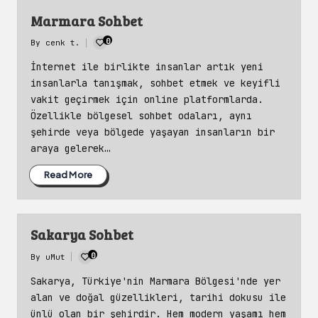
Marmara Sohbet
0
By
cenk t.
Posted
by
İnternet ile birlikte insanlar artık yeni
insanlarla tanışmak, sohbet etmek ve keyifli
vakit geçirmek için online platformlarda.
Özellikle bölgesel sohbet odaları, aynı
şehirde veya bölgede yaşayan insanların bir
araya gelerek…
Read More
Sakarya Sohbet
0
By
uMut
Posted
by
Sakarya, Türkiye'nin Marmara Bölgesi'nde yer
alan ve doğal güzellikleri, tarihi dokusu ile
ünlü olan bir şehirdir. Hem modern yaşamı hem