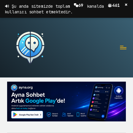
×
69
461
Şu anda sitemizde toplam
kanalda
kullanıcı sohbet etmektedir.
A
Sohbet,
Chat,
Y
Sohbet
N
Odaları
A