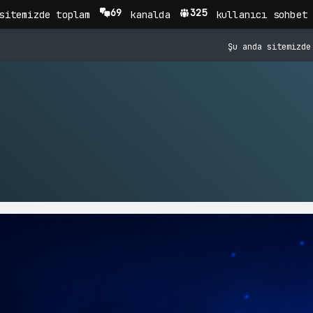
69
325
 sitemizde toplam
kanalda
kullanıcı sohbet 
Şu anda sitemizd