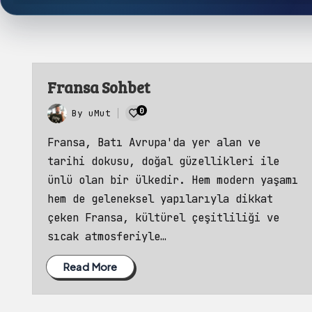
Fransa Sohbet
0
By
uMut
Posted
by
Fransa, Batı Avrupa'da yer alan ve
tarihi dokusu, doğal güzellikleri ile
ünlü olan bir ülkedir. Hem modern yaşamı
hem de geleneksel yapılarıyla dikkat
çeken Fransa, kültürel çeşitliliği ve
sıcak atmosferiyle…
Read More