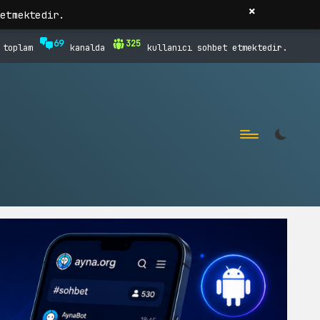
×
etmektedir.
69
325
e toplam
kanalda
kullanıcı sohbet etmektedir.