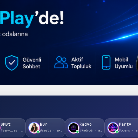
uMut
Nur
Radyo
Party
#services · aktif
#sesli · aktif
#Radyo& · aktif