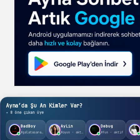
Ayna’da Şu An Kimler Var?
8 öne çıkan üye
BadBoy
AyLin
Debug
#galatasaray · aktif
#oyun · aktif
#fun · aktif