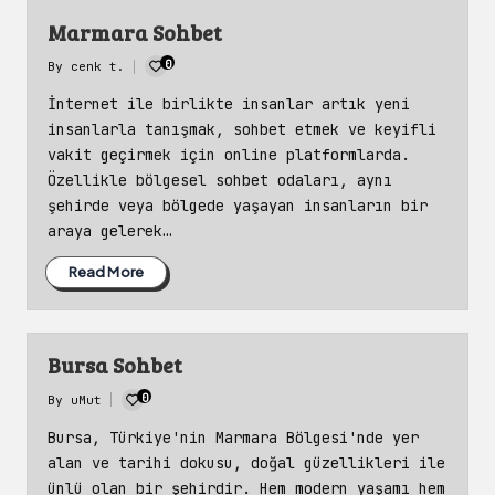
Marmara Sohbet
0
By
cenk t.
Posted
by
İnternet ile birlikte insanlar artık yeni
insanlarla tanışmak, sohbet etmek ve keyifli
vakit geçirmek için online platformlarda.
Özellikle bölgesel sohbet odaları, aynı
şehirde veya bölgede yaşayan insanların bir
araya gelerek…
Read More
Bursa Sohbet
0
By
uMut
Posted
by
Bursa, Türkiye'nin Marmara Bölgesi'nde yer
alan ve tarihi dokusu, doğal güzellikleri ile
ünlü olan bir şehirdir. Hem modern yaşamı hem