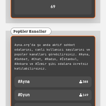
69
Popüler Kanallar
Ayna.org’da şu anda aktif sohbet
odalarını, canlı kullanıcı sayılarını ve
popüler kanalları görebilirsiniz. #Ayna,
#Sohbet, #Chat, #Radyo, #İstanbul,
#Ankara ve #İzmir gibi odalara ücretsiz
katılabilirsiniz.
#ayna
388
#oyun
149