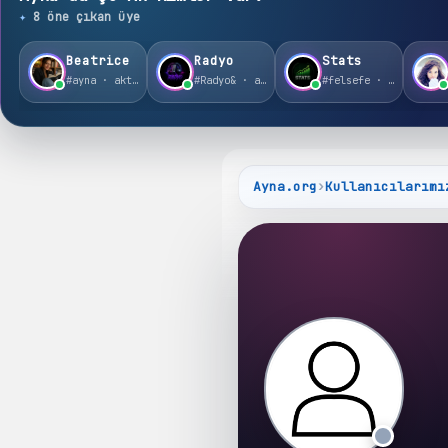
8 öne çıkan üye
Beatrice
Radyo
Stats
#ayna · aktif
#Radyo& · aktif
#felsefe · aktif
Ayna.org
›
Kullanıcılarımı