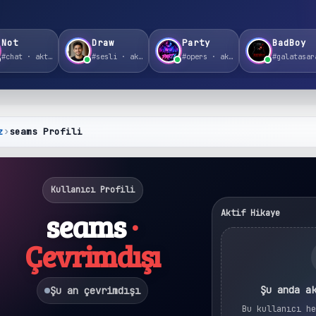
Not
Draw
Party
BadBoy
#chat · aktif
#sesli · aktif
#opers · aktif
z
›
seams Profili
Kullanıcı Profili
seams
Aktif Hikaye
Şu anda a
Şu an çevrimdışı
Bu kullanıcı he