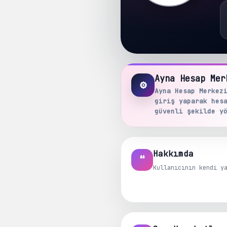
Ayna Hesap Mer
⚙
Ayna Hesap Merkez
giriş yaparak hes
güvenli şekilde y
Hakkımda
❝
Kullanıcının kendi y