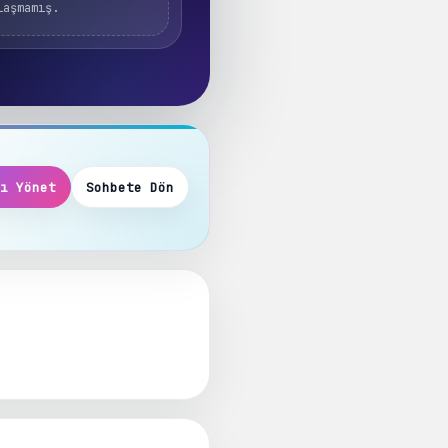
laşmamış.
ı Yönet
Sohbete Dön