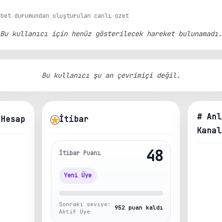
hbet durumundan oluşturulan canlı özet
Bu kullanıcı için henüz gösterilecek hareket bulunamadı.
Bu kullanıcı şu an çevrimiçi değil.
# Anl
 Hesap
İtibar
Kanal
48
İtibar Puanı
Yeni Üye
Sonraki seviye:
952 puan kaldı
Aktif Üye