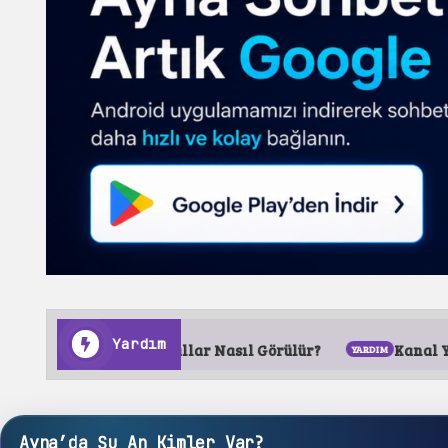
Yardım
opüler Kanallar Nasıl Görülür?
Kanal Yetkilileri Ne
Ayna’da Şu An Kimler Var?