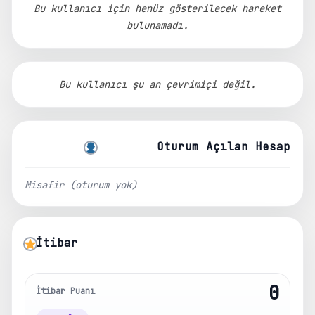
Bu kullanıcı için henüz gösterilecek hareket
bulunamadı.
Bu kullanıcı şu an çevrimiçi değil.
Oturum Açılan Hesap
Misafir (oturum yok)
İtibar
0
İtibar Puanı