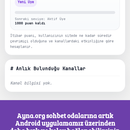
Yeni Üye
Sonraki seviye: Aktif Üye
1000 puan kaldı
İtibar puanı, kullanıcının sitede ne kadar süredir
çevrimiçi olduğuna ve kanallardaki etkinliğine göre
hesaplanır.
# Anlık Bulunduğu Kanallar
Kanal bilgisi yok.
Ayna.org sohbet odalarına artık
Android uygulamamız üzerinden