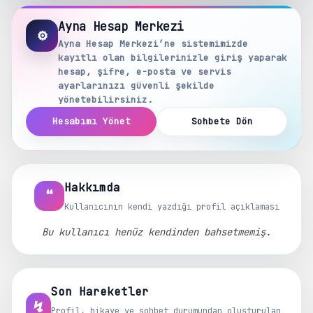
Ayna Hesap Merkezi
⚙
Ayna Hesap Merkezi’ne sistemimizde
kayıtlı olan bilgilerinizle giriş yaparak
hesap, şifre, e-posta ve servis
ayarlarınızı güvenli şekilde
yönetebilirsiniz.
Hesabımı Yönet
Sohbete Dön
Hakkımda
❝
Kullanıcının kendi yazdığı profil açıklaması
Bu kullanıcı henüz kendinden bahsetmemiş.
Son Hareketler
↯
Profil, hikaye ve sohbet durumundan oluşturulan