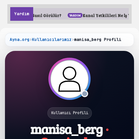
Yardım
Kanallar Nasıl Görülür?
Kanal Yetkilileri Ne İş Yapar?
Ayna.org
›
Kullanıcılarımız
›
manisa_berg Profili
Kullanıcı Profili
manisa_berg