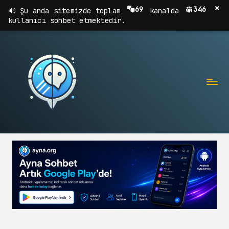
×
69
346
Şu anda sitemizde toplam
kanalda
kullanıcı sohbet etmektedir.
A
Sohbet,
Chat,
Y
Sohbet
N
Odaları
A