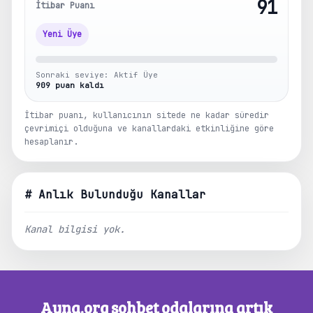
91
İtibar Puanı
Yeni Üye
Sonraki seviye: Aktif Üye
909 puan kaldı
İtibar puanı, kullanıcının sitede ne kadar süredir
çevrimiçi olduğuna ve kanallardaki etkinliğine göre
hesaplanır.
# Anlık Bulunduğu Kanallar
Kanal bilgisi yok.
Ayna.org sohbet odalarına artık