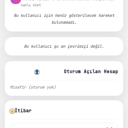
canlı özet
Bu kullanıcı için henüz gösterilecek hareket
bulunamadı.
Bu kullanıcı şu an çevrimiçi değil.
Oturum Açılan Hesap
Misafir (oturum yok)
İtibar