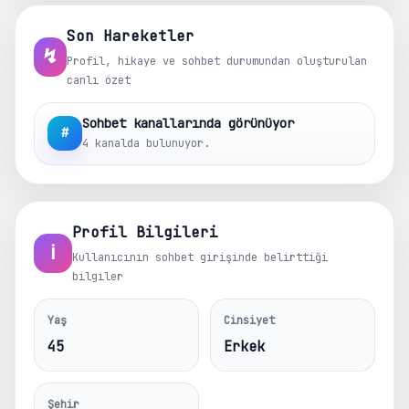
Son Hareketler
↯
Profil, hikaye ve sohbet durumundan oluşturulan
canlı özet
Sohbet kanallarında görünüyor
#
4 kanalda bulunuyor.
Profil Bilgileri
ℹ
Kullanıcının sohbet girişinde belirttiği
bilgiler
Yaş
Cinsiyet
45
Erkek
Şehir