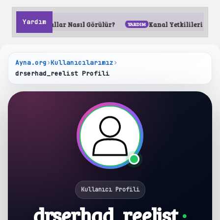
Yardım
üler Kanallar Nasıl Görülür?
Kanal Yetkilileri Ne İş Yapar?
Ayna.org
›
Kullanıcılarımız
›
drserhad_reelist Profili
Kullanıcı Profili
drserhad_reelist