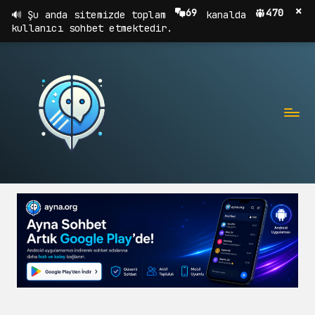
×
69
470
Şu anda sitemizde toplam
kanalda
kullanıcı sohbet etmektedir.
A
Sohbet,
Chat,
Y
Sohbet
N
Odaları
A