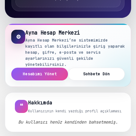
Ayna Hesap Merkezi
⚙
Ayna Hesap Merkezi’ne sistemimizde
kayıtlı olan bilgilerinizle giriş yaparak
hesap, şifre, e-posta ve servis
ayarlarınızı güvenli şekilde
yönetebilirsiniz.
Hesabımı Yönet
Sohbete Dön
Hakkımda
❝
Kullanıcının kendi yazdığı profil açıklaması
Bu kullanıcı henüz kendinden bahsetmemiş.