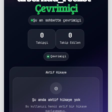
Şu an sohbette çevrimiçi
0
0
Takipçi
Takip Edilen
●
Çevrimiçi
Aktif Hikaye
◎
Şu anda aktif hikaye yok
Bu kullanıcı henüz aktif bir hikaye
paylaşmamış.