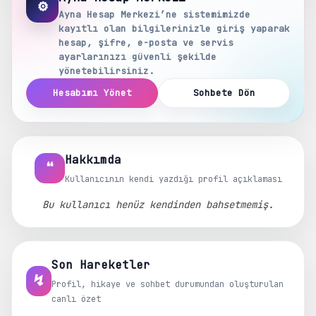
⚙
Ayna Hesap Merkezi’ne sistemimizde
kayıtlı olan bilgilerinizle giriş yaparak
hesap, şifre, e-posta ve servis
ayarlarınızı güvenli şekilde
yönetebilirsiniz.
Hesabımı Yönet
Sohbete Dön
Hakkımda
❝
Kullanıcının kendi yazdığı profil açıklaması
Bu kullanıcı henüz kendinden bahsetmemiş.
Son Hareketler
↯
Profil, hikaye ve sohbet durumundan oluşturulan
canlı özet