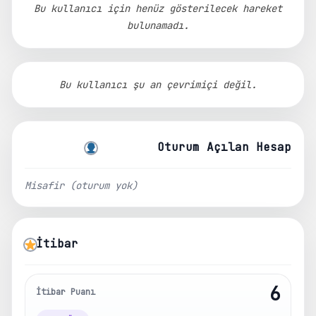
Bu kullanıcı için henüz gösterilecek hareket
bulunamadı.
Bu kullanıcı şu an çevrimiçi değil.
Oturum Açılan Hesap
Misafir (oturum yok)
İtibar
6
İtibar Puanı