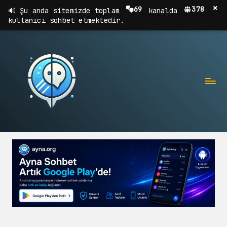
×
69
378
Şu anda sitemizde toplam
kanalda
kullanıcı sohbet etmektedir.
A
Sohbet,
Chat,
Y
Sohbet
N
Odaları
A